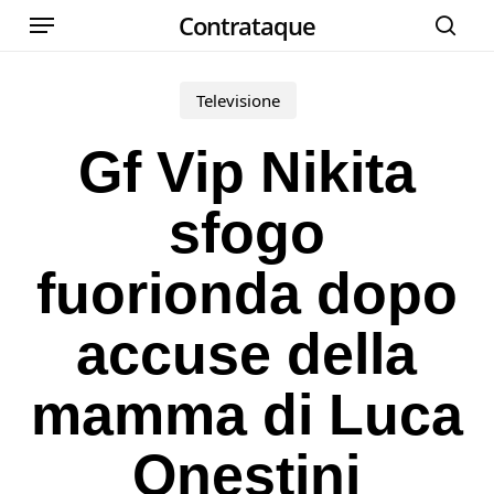
Menu
Skip
Contrataque
cer
to
main
Televisione
content
Gf Vip Nikita
sfogo
fuorionda dopo
accuse della
mamma di Luca
Onestini