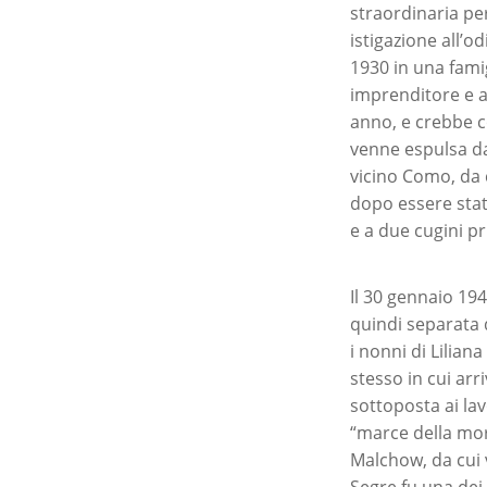
straordinaria pe
istigazione all’o
1930 in una famig
imprenditore e a
anno, e crebbe c
venne espulsa da 
vicino Como, da c
dopo essere stati
e a due cugini pr
Il 30 gennaio 19
quindi separata 
i nonni di Lilian
stesso in cui arr
sottoposta ai la
“marce della mo
Malchow, da cui 
Segre fu una dei 2