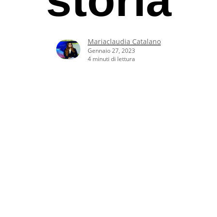
Mariaclaudia Catalano
Gennaio 27, 2023
4 minuti di lettura
rcare o ESC per uscire