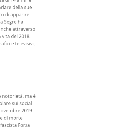
arlare della sue
to di apparire
na Segre ha
 anche attraverso
 vita del 2018.
ici e televisivi,
e notorietà, ma è
colare sui social
7 novembre 2019
ce di morte
fascista Forza