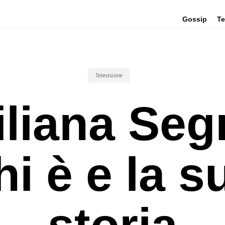
Gossip
Te
Televisione
iliana Seg
hi è e la s
storia