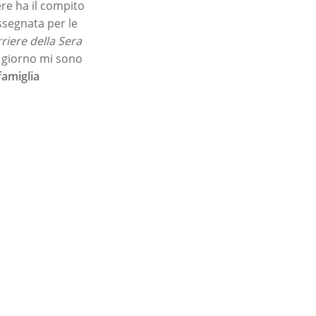
ere ha il compito
ssegnata per le
riere della Sera
i giorno mi sono
famiglia