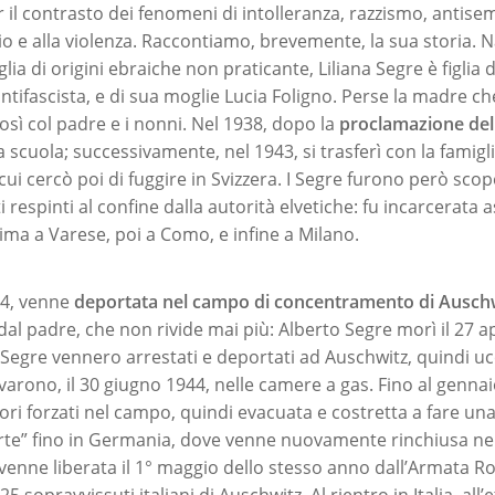
r il contrasto dei fenomeni di intolleranza, razzismo, antise
dio e alla violenza. Raccontiamo, brevemente, la sua storia. N
lia di origini ebraiche non praticante, Liliana Segre è figlia 
ntifascista, e di sua moglie Lucia Foligno. Perse la madre c
osì col padre e i nonni. Nel 1938, dopo la
proclamazione delle
scuola; successivamente, nel 1943, si trasferì con la famigli
ui cercò poi di fuggire in Svizzera. I Segre furono però scope
 respinti al confine dalla autorità elvetiche: fu incarcerata
ima a Varese, poi a Como, e infine a Milano.
44, venne
deportata nel campo di concentramento di Ausch
dal padre, che non rivide mai più: Alberto Segre morì il 27 a
a Segre vennero arrestati e deportati ad Auschwitz, quindi ucc
ivarono, il 30 giugno 1944, nelle camere a gas. Fino al gennai
vori forzati nel campo, quindi evacuata e costretta a fare un
rte” fino in Germania, dove venne nuovamente rinchiusa ne
venne liberata il 1° maggio dello stesso anno dall’Armata Ros
5 sopravvissuti italiani di Auschwitz. Al rientro in Italia, all’e