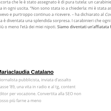
 scorta che le è stato assegnato è di pura tutela: un carabini
 in ogni uscita. “Non sono stata io a chiederla: mi è stata a
vevo e purtroppo continuo a ricevere. – ha dichiarato al
Cor
ta è diventata una splendida sorpresa. I carabinieri che ogn
ù o meno l’età dei miei nipoti.
Siamo diventati un’affiatata
ariaclaudia Catalano
iornalista pubblicista, inviata d’assalto
lasse ‘89, una vita in radio e al tg, content
ditor per vocazione. Convertita alla SEO non
osso più farne a meno