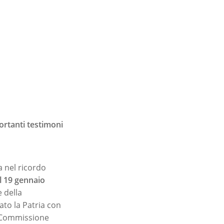
ortanti testimoni
a nel ricordo
l 19 gennaio
 della
ato la Patria con
la Commissione