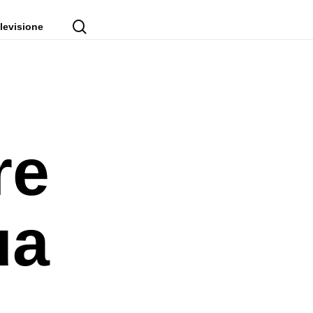
cerca
levisione
re
ua