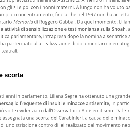
on gli zii e poi con i nonni materni. A lungo non ha voluto p
ampi di concentramento, fino a che nel 1997 non ha accetta
ntario
Memoria
di Ruggero Gabbai. Da quel momento, Lilia
a attività di sensibilizzazione e testimonianza sulla Shoah
,
olitica parlamentare, intrapresa dopo la nomina a senatrice a
a partecipato alla realizzazione di documentari cinematograf
 teatrali.
e scorta
sti anni in parlamento, Liliana Segre ha ottenuto una grand
bersaglio frequente di insulti e minacce antisemite
, in parti
ù volte evidenziato dall’Osservatorio Antisemitismo. Dal 
e assegnata una scorta dei Carabinieri, a causa delle minac
 di uno striscione contro di lei realizzato dal movimento neo