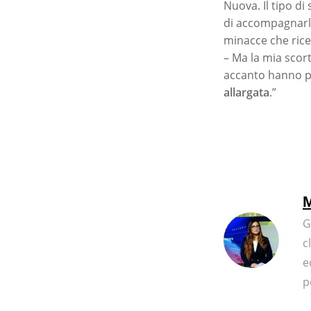
Nuova. Il tipo di
di accompagnarla
minacce che rice
– Ma la mia scor
accanto hanno pi
allargata
.”
M
G
c
e
p