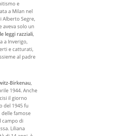
mitismo e
ata a Milan nel
di Alberto Segre,
he aveva solo un
 leggi razziali
,
a a Inverigo,
rti e catturati,
 assieme al padre
witz-Birkenau
,
prile 1944. Anche
isi il giorno
o del 1945 fu
a delle famose
l campo di
sa. Liliana
tà di 14 anni, è