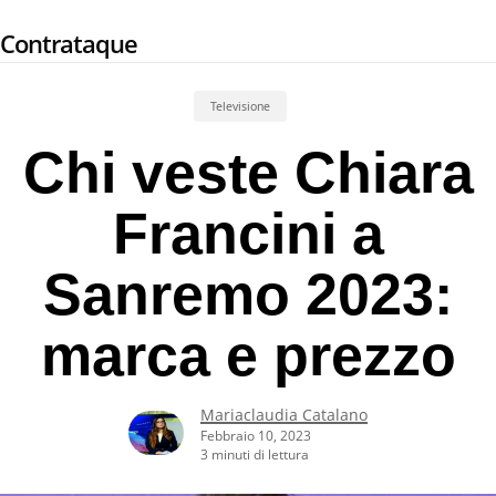
Skip
Contrataque
to
main
content
Televisione
Chi veste Chiara
Francini a
Sanremo 2023:
marca e prezzo
Mariaclaudia Catalano
Febbraio 10, 2023
3 minuti di lettura