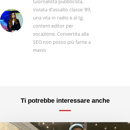
Giornalista pubblicista,
inviata d’assalto classe ‘89,
una vita in radio e al tg,
content editor per
vocazione. Convertita alla
SEO non posso più farne a
meno
Ti potrebbe interessare anche