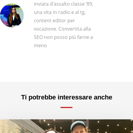
inviata d’assalto classe ‘89,
una vita in radio e al tg,
content editor per
vocazione. Convertita alla
SEO non posso più farne a
meno
Ti potrebbe interessare anche