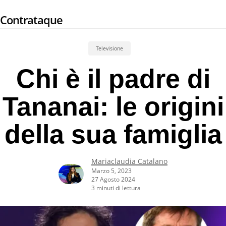
Skip
Contrataque
to
main
content
Televisione
Chi è il padre di
Tananai: le origini
della sua famiglia
Mariaclaudia Catalano
Marzo 5, 2023
27 Agosto 2024
3 minuti di lettura