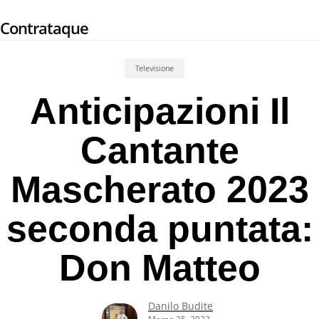
Skip
Contrataque
to
main
content
Televisione
Anticipazioni Il
Cantante
Mascherato 2023
seconda puntata:
Don Matteo
Danilo Budite
Marzo 25, 2023