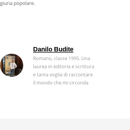
giuria popolare.
Danilo Budite
Romano, classe 1995. Una
laurea in editoria e scrittura
e tanta voglia di raccontare
il mondo che mi circonda