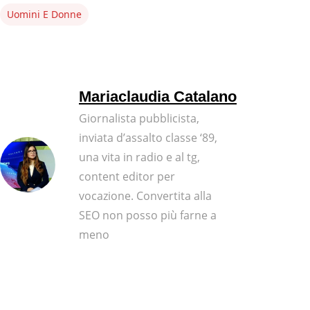
Uomini E Donne
Mariaclaudia Catalano
Giornalista pubblicista,
inviata d’assalto classe ‘89,
una vita in radio e al tg,
content editor per
vocazione. Convertita alla
SEO non posso più farne a
meno