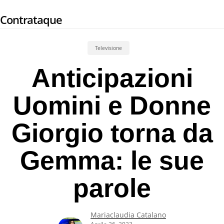
Skip
Contrataque
to
main
content
Televisione
Anticipazioni
Uomini e Donne
Giorgio torna da
Gemma: le sue
parole
Mariaclaudia Catalano
Aprile 26, 2023