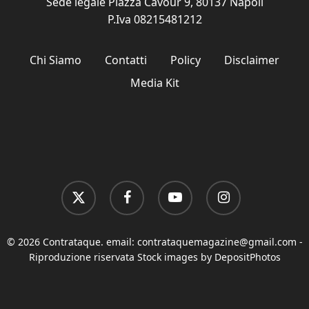
Sede legale Piazza Cavour 9, 80137 Napoli
P.Iva 08215481212
Chi Siamo
Contatti
Policy
Disclaimer
Media Kit
x-
facebook
youtube
instagram
twitter
© 2026 Contrataque. email:
contrataquemagazine@gmail.com
-
Riproduzione riservata Stock images by DepositPhotos