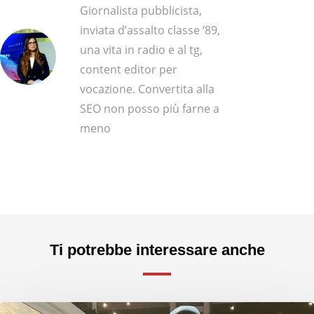
Giornalista pubblicista,
inviata d’assalto classe ‘89,
una vita in radio e al tg,
content editor per
vocazione. Convertita alla
SEO non posso più farne a
meno
Ti potrebbe interessare anche