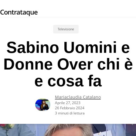
Skip
Contrataque
to
main
content
Televisione
Sabino Uomini e
Donne Over chi è
e cosa fa
Mariaclaudia Catalano
Aprile 27, 2023
26 Febbraio 2024
3 minuti di lettura