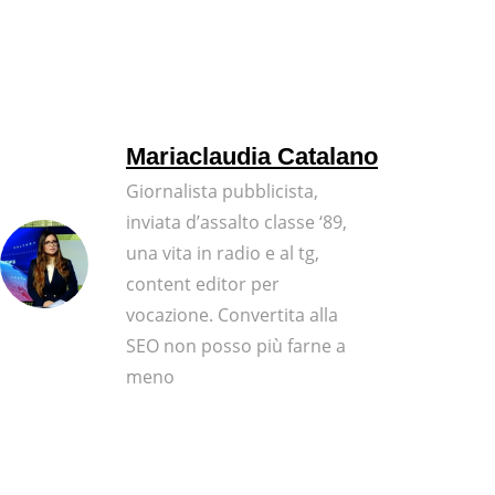
Mariaclaudia Catalano
Giornalista pubblicista,
inviata d’assalto classe ‘89,
una vita in radio e al tg,
content editor per
vocazione. Convertita alla
SEO non posso più farne a
meno