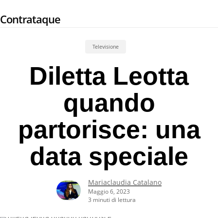
Skip
Contrataque
to
main
content
Televisione
Diletta Leotta
quando
partorisce: una
data speciale
Mariaclaudia Catalano
Maggio 6, 2023
3 minuti di lettura