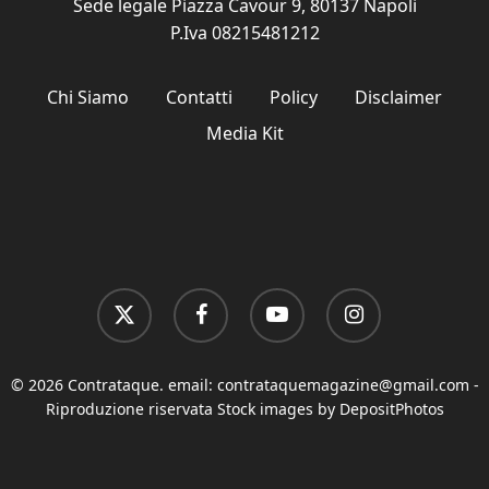
Sede legale Piazza Cavour 9, 80137 Napoli
P.Iva 08215481212
Chi Siamo
Contatti
Policy
Disclaimer
Media Kit
x-
facebook
youtube
instagram
twitter
© 2026 Contrataque. email:
contrataquemagazine@gmail.com
-
Riproduzione riservata Stock images by DepositPhotos