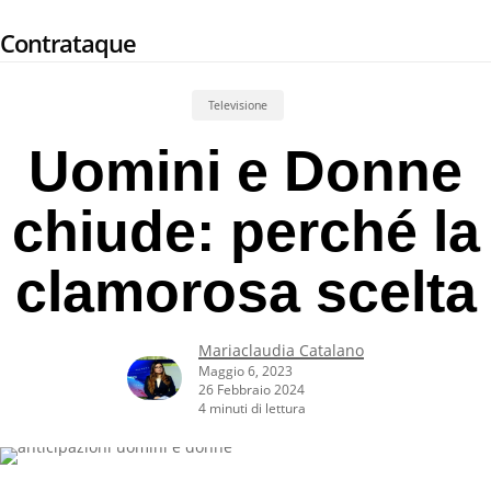
Skip
Contrataque
to
main
content
Televisione
Uomini e Donne
chiude: perché la
clamorosa scelta
Mariaclaudia Catalano
Maggio 6, 2023
26 Febbraio 2024
4 minuti di lettura