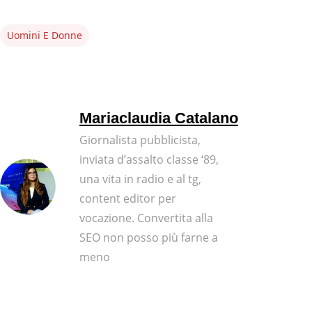
Uomini E Donne
Mariaclaudia Catalano
Giornalista pubblicista,
inviata d’assalto classe ‘89,
una vita in radio e al tg,
content editor per
vocazione. Convertita alla
SEO non posso più farne a
meno