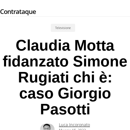
Skip
Contrataque
to
main
content
Televisione
Claudia Motta
fidanzato Simone
Rugiati chi è:
caso Giorgio
Pasotti
Luca Incoronato
Maggio 15, 2023