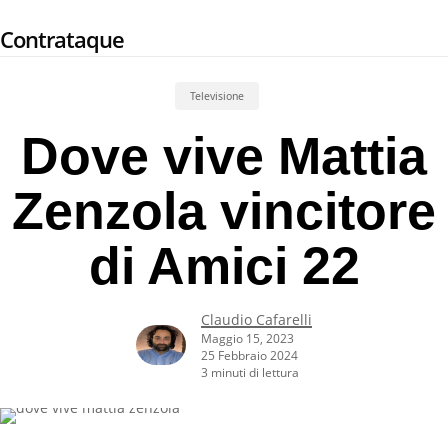
Skip
Contrataque
to
main
content
Televisione
Dove vive Mattia
Zenzola vincitore
di Amici 22
Claudio Cafarelli
Maggio 15, 2023
25 Febbraio 2024
3 minuti di lettura