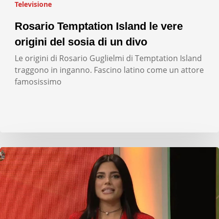
Televisione
Rosario Temptation Island le vere
origini del sosia di un divo
Le origini di Rosario Guglielmi di Temptation Island
traggono in inganno. Fascino latino come un attore
famosissimo