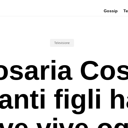
Gossip
Te
Televisione
osaria Cos
nti figli 
ve vive og