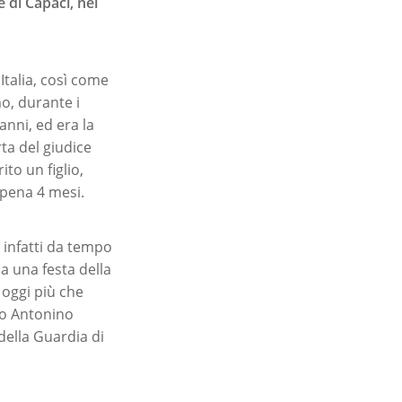
e di Capaci, nel
Italia, così come
o, durante i
anni, ed era la
rta del giudice
to un figlio,
pena 4 mesi.
è infatti da tempo
 a una festa della
 oggi più che
lio Antonino
della Guardia di