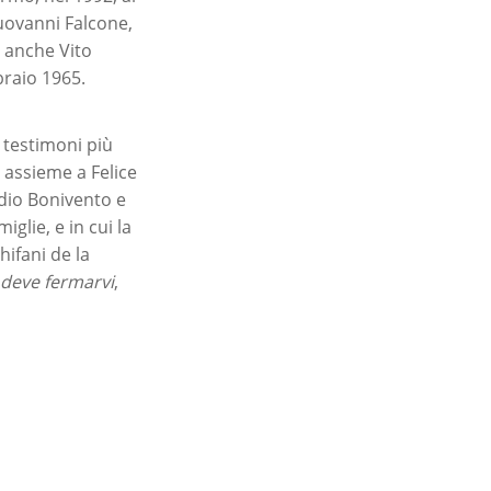
Giuovanni Falcone,
a anche Vito
braio 1965.
 testimoni più
o assieme a Felice
udio Bonivento e
glie, e in cui la
hifani de la
 deve fermarvi
,