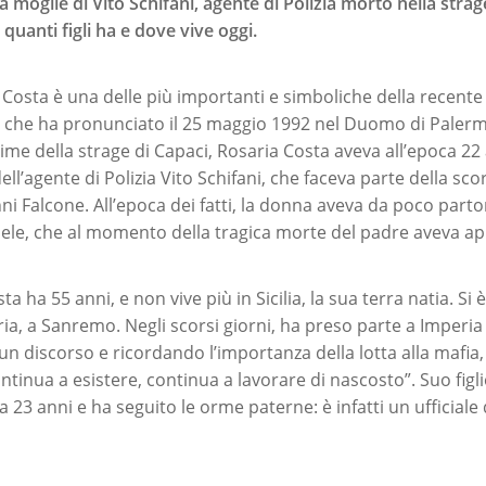
a moglie di Vito Schifani, agente di Polizia morto nella strag
uanti figli ha e dove vive oggi.
 Costa è una delle più importanti e simboliche della recente 
e che ha pronunciato il 25 maggio 1992 nel Duomo di Palerm
ttime della strage di Capaci, Rosaria Costa aveva all’epoca 22 
ll’agente di Polizia Vito Schifani, che faceva parte della sco
i Falcone. All’epoca dei fatti, la donna aveva da poco partori
le, che al momento della tragica morte del padre aveva ap
a ha 55 anni, e non vive più in Sicilia, la sua terra natia. Si 
uria, a Sanremo. Negli scorsi giorni, ha preso parte a Imperia
un discorso e ricordando l’importanza della lotta alla mafia,
ntinua a esistere, continua a lavorare di nascosto”. Suo fig
23 anni e ha seguito le orme paterne: è infatti un ufficiale 