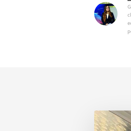
G
c
e
p