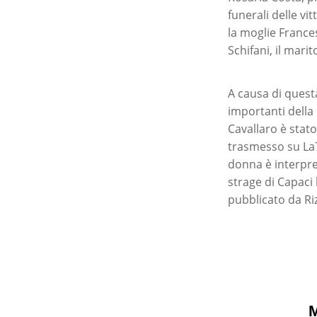
funerali delle vi
la moglie Frances
Schifani, il mari
A causa di quest
importanti della 
Cavallaro è stato 
trasmesso su La7,
donna è interpret
strage di Capaci 
pubblicato da Riz
M