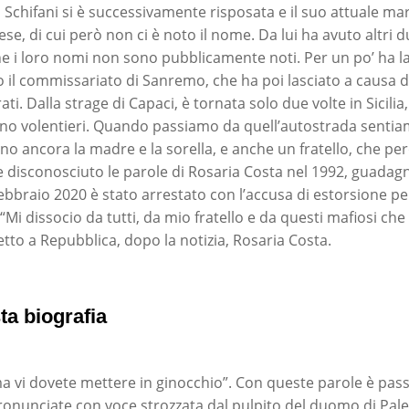
 Schifani si è successivamente risposata e il suo attuale ma
se, di cui però non ci è noto il nome. Da lui ha avuto altri due
e i loro nomi non sono pubblicamente noti. Per un po’ ha 
 il commissariato di Sanremo, che ha poi lasciato a causa d
ati. Dalla strage di Capaci, è tornata solo due volte in Sicilia
rno volentieri. Quando passiamo da quell’autostrada senti
no ancora la madre e la sorella, e anche un fratello, che pe
isconosciuto le parole di Rosaria Costa nel 1992, guadagn
febbraio 2020 è stato arrestato con l’accusa di estorsione p
“Mi dissocio da tutti, da mio fratello e da questi mafiosi che
to a Repubblica, dopo la notizia, Rosaria Costa.
ta biografia
ma vi dovete mettere in ginocchio”. Con queste parole è passa
ronunciate con voce strozzata dal pulpito del duomo di Pale