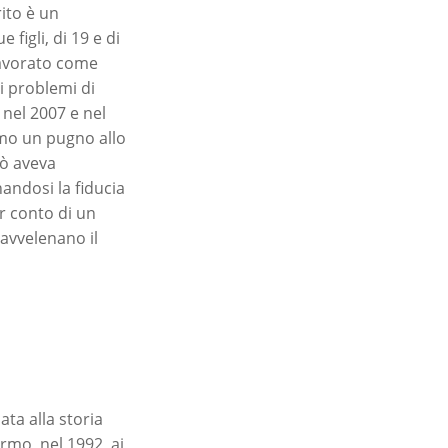
rito è un
 figli, di 19 e di
lavorato come
i problemi di
, nel 2007 e nel
amo un pugno allo
rò aveva
andosi la fiducia
er conto di un
 avvelenano il
ta alla storia
rmo, nel 1992, ai