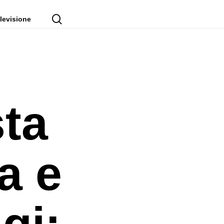
cerca
levisione
ta
ha e
gi: