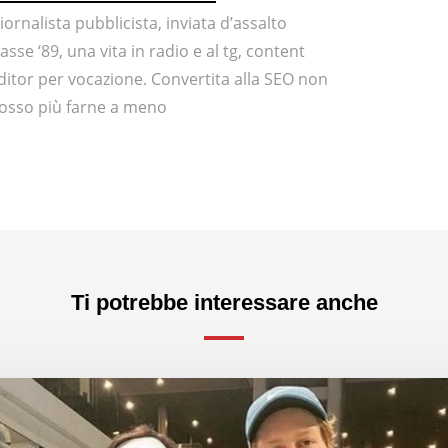
iornalista pubblicista, inviata d’assalto
lasse ‘89, una vita in radio e al tg, content
ditor per vocazione. Convertita alla SEO non
osso più farne a meno
Ti potrebbe interessare anche