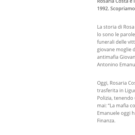
Rosaria Costa è l
1992. Scopriamo q
La storia di Rosa
lo sono le parol
funerali delle vi
giovane moglie de
antimafia Giovann
Antonino Emanue
Oggi, Rosaria Cost
trasferita in Lig
Polizia, tenendo 
mai: “La mafia co
Emanuele oggi ha 
Finanza.