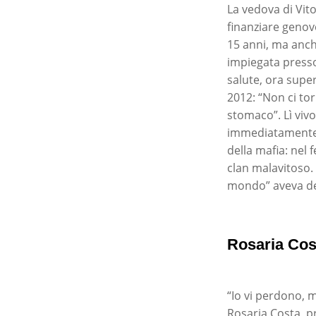
La vedova di Vito
finanziare genove
15 anni, ma anch
impiegata presso
salute, ora super
2012: “Non ci to
stomaco”. Lì vivo
immediatamente d
della mafia: nel 
clan malavitoso. 
mondo” aveva det
Rosaria Cos
“Io vi perdono, 
Rosaria Costa, p