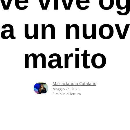
a un nuo
marito
Mariaclaudia Catalano
Maggio 25, 2023
3 minuti di lettura
rcare o ESC per uscire