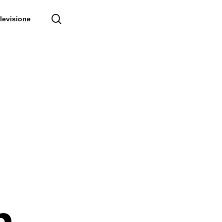
cerca
levisione
n