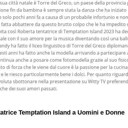
sua città natale è Torre del Greco, un paese della provincia
one fin da bambina è sempre stata la danza che ha iniziat
 solo pochi anni fa a causa di un probabile infortunio e no
 fatta abbattere da questo brutto colpo che le ha impedito di
ita così Roberta tentatrice di Temptation Island 2023 ha dec
uale con il suo amore per la musica diventando così una balle
ndy ha fatto il liceo linguistico di Torre del Greco diploma
sti anni ha fatto anche la modella arrivando a partecipare al
ntinua anche a posare come fotomodella grazie al suo fisi
o di forza che le viene dal cuore è la passione per la cucina,
 e le riesco particolarmente bene i dolci. Per quanto riguard
 voluta sbottonare nella presentazione su Witty TV preferend
 che dei suoi amori passati.
tatrice Temptation Island a Uomini e Donne