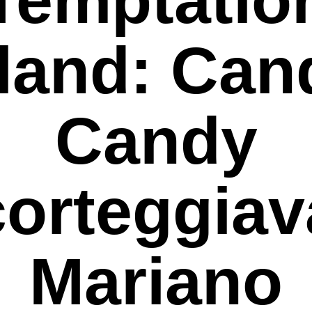
sland: Can
Candy
corteggiav
Mariano
rcare o ESC per uscire