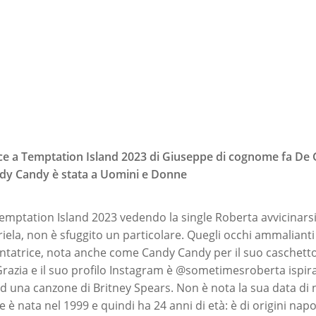
ce a Temptation Island 2023 di Giuseppe di cognome fa De 
y Candy è stata a Uomini e Donne
 Temptation Island 2023 vedendo la single Roberta avvicinars
iela, non è sfuggito un particolare. Quegli occhi ammalianti li
tentatrice, nota anche come Candy Candy per il suo caschetto
azia e il suo profilo Instagram è @sometimesroberta ispir
 una canzone di Britney Spears. Non è nota la sua data di 
è nata nel 1999 e quindi ha 24 anni di età: è di origini napo