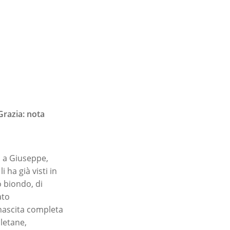
Grazia: nota
i a Giuseppe,
 ha già visti in
 biondo, di
ato
nascita completa
letane,