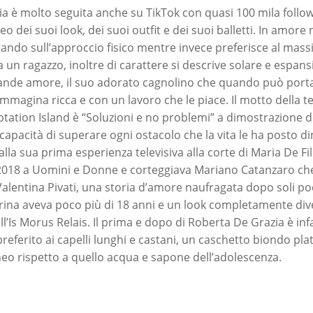
a è molto seguita anche su TikTok con quasi 100 mila follo
o dei suoi look, dei suoi outfit e dei suoi balletti. In amor
ando sull’approccio fisico mentre invece preferisce al mas
 un ragazzo, inoltre di carattere si descrive solare e espans
grande amore, il suo adorato cagnolino che quando può port
 immagina ricca e con un lavoro che le piace. Il motto della te
ation Island è “Soluzioni e no problemi” a dimostrazione d
 capacità di superare ogni ostacolo che la vita le ha posto d
lla sua prima esperienza televisiva alla corte di Maria De Fili
2018 a Uomini e Donne e corteggiava Mariano Catanzaro che
Valentina Pivati, una storia d’amore naufragata dopo soli po
lerina aveva poco più di 18 anni e un look completamente div
l’Is Morus Relais. Il prima e dopo di Roberta De Grazia è infa
referito ai capelli lunghi e castani, un caschetto biondo pl
o rispetto a quello acqua e sapone dell’adolescenza.