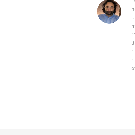
D
n
r
m
r
d
r
r
o