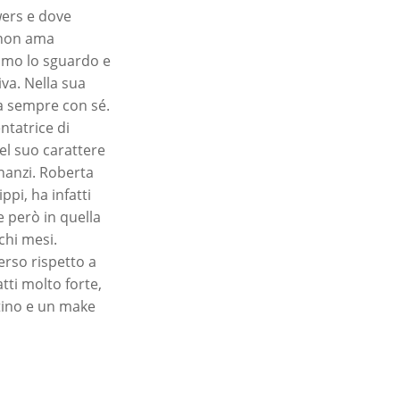
wers e dove
e non ama
simo lo sguardo e
iva. Nella sua
a sempre con sé.
ntatrice di
el suo carattere
inanzi. Roberta
ppi, ha infatti
 però in quella
chi mesi.
erso rispetto a
tti molto forte,
atino e un make