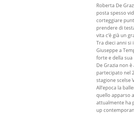
Roberta De Grazi
posta spesso vide
corteggiare punt
prendere di testa
vita c’è già un 
Tra dieci anni si
Giuseppe a Tempt
forte e della sua
De Grazia non è a
partecipato nel 
stagione scelse 
All’epoca la bal
quello apparso al
attualmente ha p
up contemporane