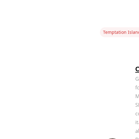
Temptation Islan
C
G
f
M
S
c
i
a