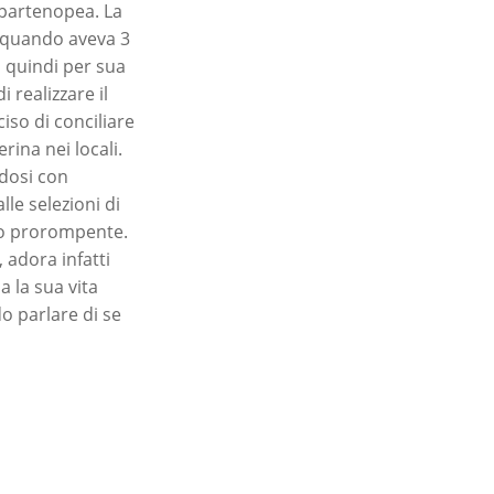
 partenopea. La
o quando aveva 3
n quindi per sua
 realizzare il
iso di conciliare
rina nei locali.
ndosi con
le selezioni di
co prorompente.
 adora infatti
a la sua vita
o parlare di se