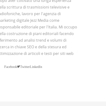
opo aver coltivato una lunga esperienza
ella scrittura di trasmissioni televisive e
adiofoniche, lavoro per l'agenzia di
arketing digitale Jezz Media come
esponsabile editoriale per l'Italia. Mi occupo
ella costruzione di piani editoriali facendo
iferimento ad analisi trend e volumi di
icerca in chiave SEO e della stesura ed
ttimizzazione di articoli e testi per siti web
Twitter
Facebook
LinkedIn