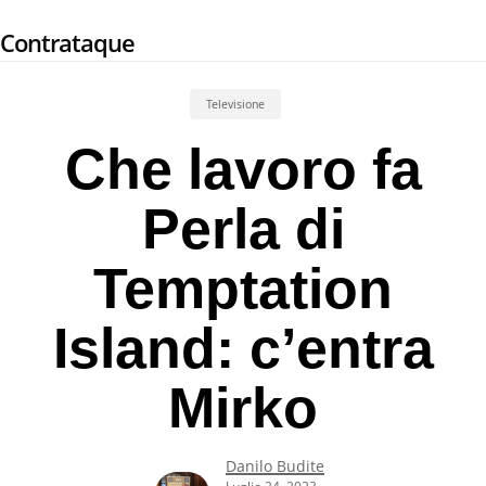
Skip
Contrataque
to
main
content
Televisione
Che lavoro fa
Perla di
Temptation
Island: c’entra
Mirko
Danilo Budite
Luglio 24, 2023