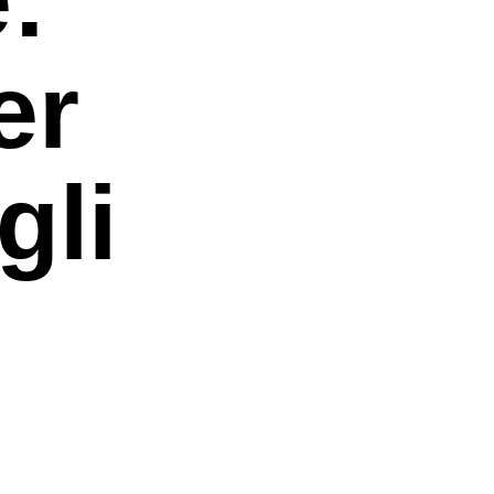
er
gli