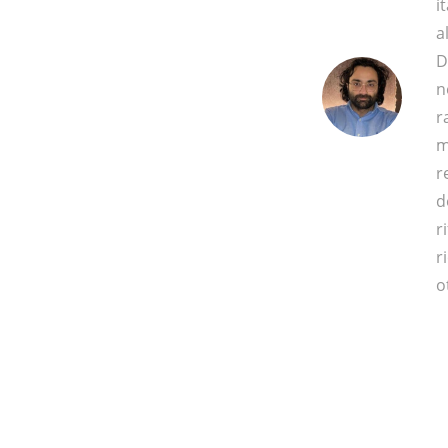
i
a
D
n
r
m
r
d
r
r
o