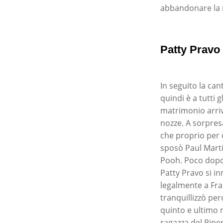
abbandonare la mu
Patty Pravo
In seguito la can
quindi è a tutti 
matrimonio arriv
nozze. A sorpresa
che proprio per 
sposò Paul Marti
Pooh. Poco dopo 
Patty Pravo si i
legalmente a Fra
tranquillizzò pe
quinto e ultimo 
ragazza del Piper