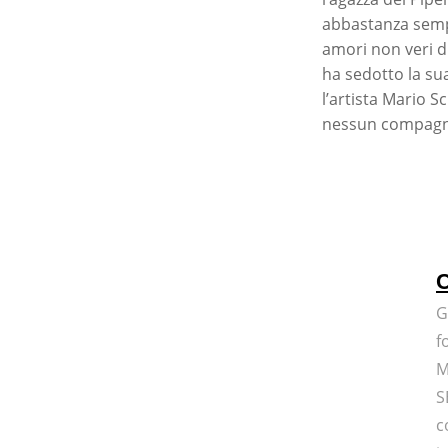
abbastanza sempl
amori non veri di
ha sedotto la sua
l’artista Mario S
nessun compagno 
C
G
f
M
S
c