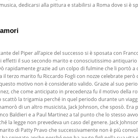
sica, dedicarsi alla pittura e stabilirsi a Roma dove si è s
 amori
tante del Piper all’apice del successo si è sposata con Franc
gli effetti il suo secondo marito e conosciutissimo antiquario d
ò rapidamente grazie ad un colpo di fulmine che li portò a 
 il terzo marito fu Riccardo Fogli con nozze celebrate però c
questo motivo non è considerato valido. Grazie al suo perio
nez, che come anticipato in precedenza fu il motivo della ro
scattò la trigamia perché in quel periodo durante un viagg
nnamorò di un altro musicista, Jack Johnson, che sposò. Era 
nco Baldieri e a Paul Martinez a tal punto che lo stesso avvo
rché la legge non prevedeva un caso del genere. Jack Johnson 
marito di Patty Pravo che successivamente non è più convol
 ha spiegato anche perché non ha avuto figli nella sua vita e