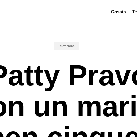
Gossip
Te
Televisione
Patty Prav
on un mari
ben cinque