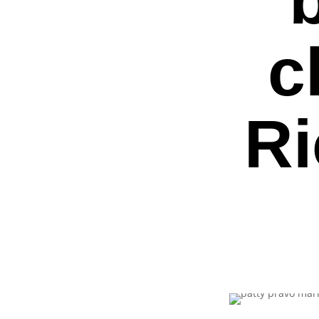
c
Ri
Premi invio per ce