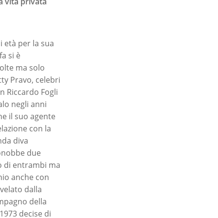
a vita privata
i età per la sua
a si è
volte ma solo
ty Pravo, celebri
on Riccardo Fogli
lo negli anni
he il suo agente
elazione con la
nda diva
 conobbe due
orò di entrambi ma
nio anche con
velato dalla
compagno della
1973 decise di