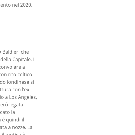
pento nel 2020.
o Baldieri che
ella Capitale. Il
convolare a
on rito celtico
do londinese si
ttura con l’ex
io a Los Angeles,
però legata
cato la
è quindi il
ata a nozze. La
 il motivo è