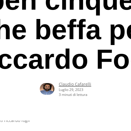
he beffa p
ccardo Fo
Claudio Cafarelli
Luglio 29, 2023
3 minuti di lettura
rcare o ESC per uscire