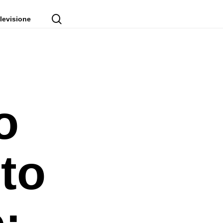
cerca
levisione
o
to
: