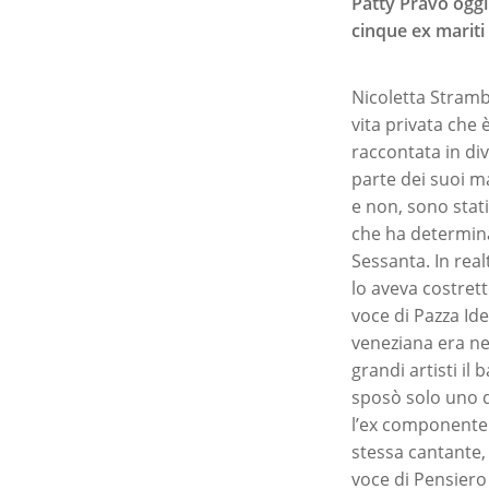
Patty Pravo oggi 
cinque ex mariti
Nicoletta Strambe
vita privata che 
raccontata in div
parte dei suoi m
e non, sono stati
che ha determina
Sessanta. In rea
lo aveva costrett
voce di Pazza Ide
veneziana era ne
grandi artisti il
sposò solo uno d
l’ex componente 
stessa cantante, 
voce di Pensiero