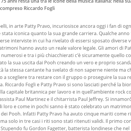
75 anni resta una tra le icone della musica italiana: nella su
 compreso Riccardo Fogli
lli, in arte Patty Pravo, incuriosisce ancora oggi i fan di ogn
è stata iconica quanto la sua grande carriera. Qualche anno f
erse interviste in cui ha rivelato di essersi sposato diverse 
atrimoni hanno avuto un reale valore legale. Gli amori di Pat
 numerosi e tra i più chiacchierati c’è sicuramente quello c
to la sua uscita dai Pooh creando un vero e proprio scanda
ltà la stessa cantante ha svelato di non saperne niente ma c
o a scegliere tra restare con il gruppo o proseguire la sua r
a. Riccardo Fogli e Patty Pravo si sono lasciati perché la bio
lla capitale britannica per lavoro e in quell’ambiente rock
 bassista Paul Martinez e il chitarrista Paul Jeffrey. Si innam
i loro e come in pochi sanno è stato celebrato un matrimo
dei Pooh. Infatti Patty Pravo ha avuto cinque mariti come ri
ma solo in tre casi i riti sono stati ritenuti validi. Il primo 
 Stupendo fu Gordon Fagetter, batterista londinese che nel 