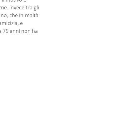
e. Invece tra gli
ano, che in realtà
micizia, e
 a 75 anni non ha