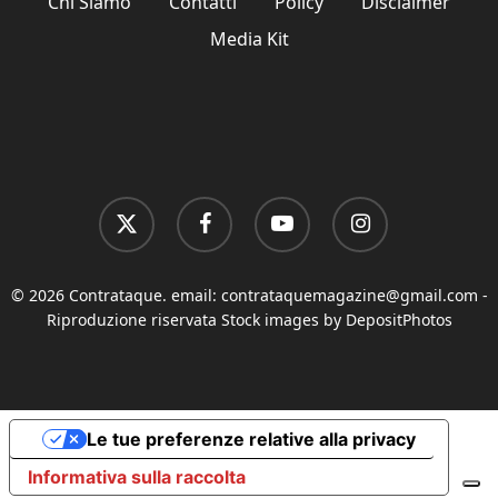
Chi Siamo
Contatti
Policy
Disclaimer
Media Kit
x-
facebook
youtube
instagram
twitter
© 2026 Contrataque. email:
contrataquemagazine@gmail.com
-
Riproduzione riservata Stock images by DepositPhotos
Le tue preferenze relative alla privacy
Informativa sulla raccolta