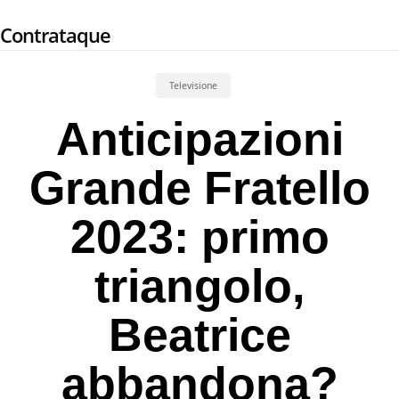
Skip
Contrataque
to
main
content
Televisione
Anticipazioni
Grande Fratello
2023: primo
triangolo,
Beatrice
abbandona?