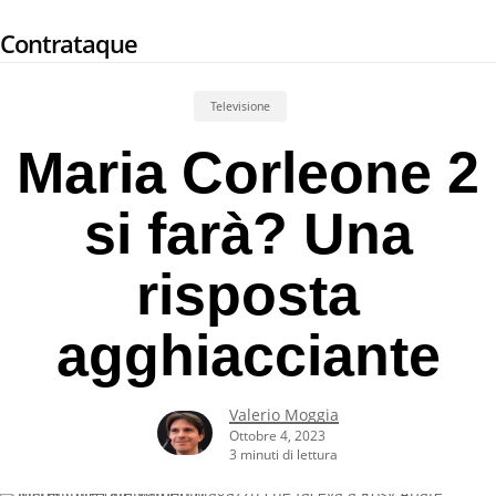
Skip
Contrataque
to
main
content
Televisione
Maria Corleone 2
si farà? Una
risposta
agghiacciante
Valerio Moggia
Ottobre 4, 2023
3 minuti di lettura