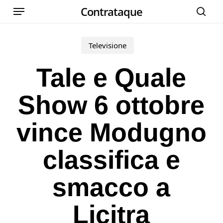
Menu
Skip
Contrataque
cer
to
main
Televisione
content
Tale e Quale
Show 6 ottobre
vince Modugno
classifica e
smacco a
Licitra