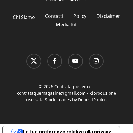
Contatti
Policy
Disclaimer
Chi Siamo
Media Kit
x-
facebook
youtube
instagram
twitter
© 2026 Contrataque. email:
contrataquemagazine@gmail.com
- Riproduzione
riservata Stock images by DepositPhotos
Le tue preferenze relative alla privacy