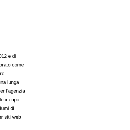
012 e di
vorato come
are
una lunga
per l'agenzia
Mi occupo
lumi di
er siti web