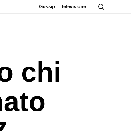
cerca
Gossip
Televisione
o chi
nato
7