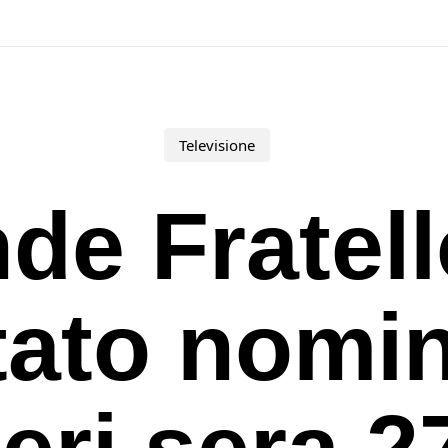
Televisione
de Fratell
tato nomi
ieri sera 2