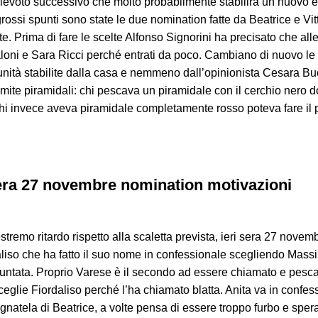
elevoto successivo che molto probabilmente stabilirà un nuovo eli
rossi spunti sono state le due nomination fatte da Beatrice e Vit
ate. Prima di fare le scelte Alfonso Signorini ha precisato che 
oni e Sara Ricci perché entrati da poco. Cambiano di nuovo le 
munità stabilite dalla casa e nemmeno dall’opinionista Cesara B
ramite piramidali: chi pescava un piramidale con il cerchio nero 
 chi invece aveva piramidale completamente rosso poteva fare il 
sera 27 novembre nomination motivazioni
remo ritardo rispetto alla scaletta prevista, ieri sera 27 novem
aliso che ha fatto il suo nome in confessionale scegliendo Massim
untata. Proprio Varese è il secondo ad essere chiamato e pesca i
eglie Fiordaliso perché l’ha chiamato blatta. Anita va in confes
gnatela di Beatrice, a volte pensa di essere troppo furbo e spera s