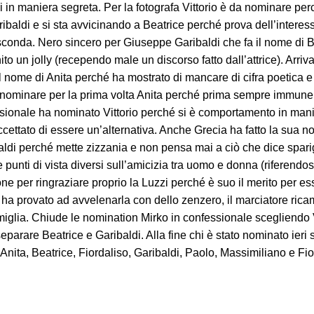
i in maniera segreta. Per la fotografa Vittorio è da nominare pe
aldi e si sta avvicinando a Beatrice perché prova dell’interess
sconda. Nero sincero per Giuseppe Garibaldi che fa il nome di B
nito un jolly (recependo male un discorso fatto dall’attrice). Arri
 nome di Anita perché ha mostrato di mancare di cifra poetica e per
 nominare per la prima volta Anita perché prima sempre immune.
sionale ha nominato Vittorio perché si è comportamento in manie
ettato di essere un’alternativa. Anche Grecia ha fatto la sua n
ldi perché mette zizzania e non pensa mai a ciò che dice sparig
unti di vista diversi sull’amicizia tra uomo e donna (riferendosi
one per ringraziare proprio la Luzzi perché è suo il merito per e
a provato ad avvelenarla con dello zenzero, il marciatore ric
iglia. Chiude le nomination Mirko in confessionale scegliendo 
separare Beatrice e Garibaldi. Alla fine chi è stato nominato ie
x, Anita, Beatrice, Fiordaliso, Garibaldi, Paolo, Massimiliano e Fi