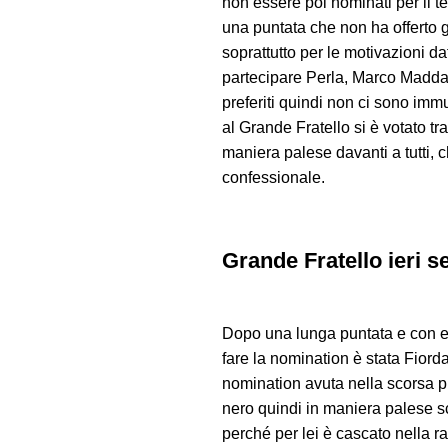
non essere poi nominati per il t
una puntata che non ha offerto g
soprattutto per le motivazioni d
partecipare Perla, Marco Maddal
preferiti quindi non ci sono im
al Grande Fratello si è votato t
maniera palese davanti a tutti,
confessionale.
Grande Fratello ieri 
Dopo una lunga puntata e con est
fare la nomination è stata Fiord
nomination avuta nella scorsa p
nero quindi in maniera palese sc
perché per lei è cascato nella ra