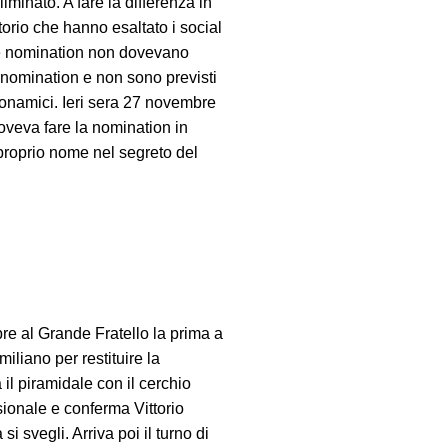
minato. A fare la differenza in
torio che hanno esaltato i social
alle nomination non dovevano
nomination e non sono previsti
uonamici. Ieri sera 27 novembre
doveva fare la nomination in
proprio nome nel segreto del
bre al Grande Fratello la prima a
iliano per restituire la
l piramidale con il cerchio
sionale e conferma Vittorio
i svegli. Arriva poi il turno di