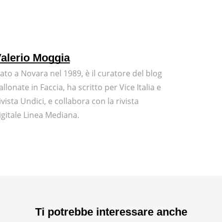
alerio Moggia
ato a Novara nel 1989, è il curatore del blog
allonate in Faccia, ha scritto per Vice Italia e
ivista Undici, e collabora con la rivista
igitale Linea Mediana.
Ti potrebbe interessare anche