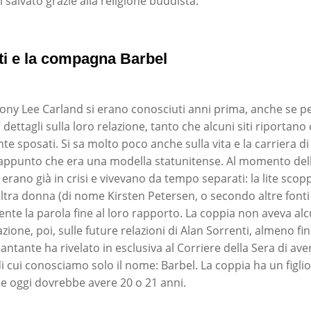
i salvato grazie alla religione buddista.
ti e la compagna Barbel
Tony Lee Carland si erano conosciuti anni prima, anche se p
ettagli sulla loro relazione, tanto che alcuni siti riportan
e sposati. Si sa molto poco anche sulla vita e la carriera d
appunto che era una modella statunitense. Al momento del
 erano già in crisi e vivevano da tempo separati: la lite scop
altra donna (di nome Kirsten Petersen, o secondo altre font
nte la parola fine al loro rapporto. La coppia non aveva alcu
one, poi, sulle future relazioni di Alan Sorrenti, almeno fin
antante ha rivelato in esclusiva al Corriere della Sera di av
 cui conosciamo solo il nome: Barbel. La coppia ha un figli
he oggi dovrebbe avere 20 o 21 anni.