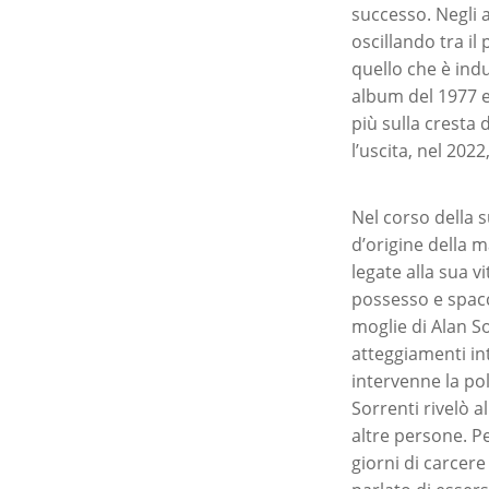
successo. Negli a
oscillando tra il
quello che è ind
album del 1977 e
più sulla cresta
l’uscita, nel 202
Nel corso della s
d’origine della m
legate alla sua v
possesso e spacc
moglie di Alan So
atteggiamenti in
intervenne la pol
Sorrenti rivelò a
altre persone. Pe
giorni di carcer