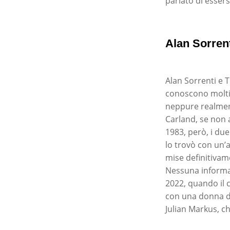
parlato di essers
Alan Sorren
Alan Sorrenti e 
conoscono molti d
neppure realment
Carland, se non 
1983, però, i due
lo trovò con un’
mise definitivame
Nessuna informazi
2022, quando il c
con una donna di
Julian Markus, c