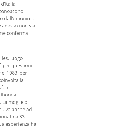
’Italia,
ti conoscono
tto dall’omonimo
e adesso non sia
come conferma
lles, luogo
é per questioni
nel 1983, per
oinvolta la
vò in
ribonda:
. La moglie di
ribuiva anche ad
dannato a 33
sua esperienza ha