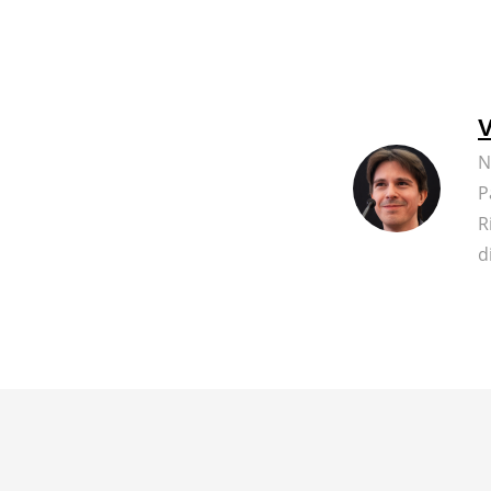
V
N
P
R
d