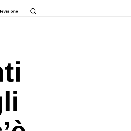
cerca
levisione
ti
li
’è