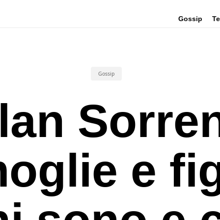
Gossip
Te
Gossip
lan Sorren
oglie e fig
hi sono e c