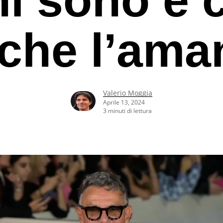
che l’ama
Valerio Moggia
Aprile 13, 2024
3 minuti di lettura
rcare o ESC per uscire