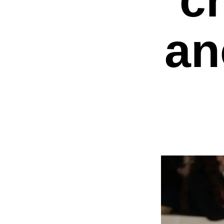
an
Premi invio per ce