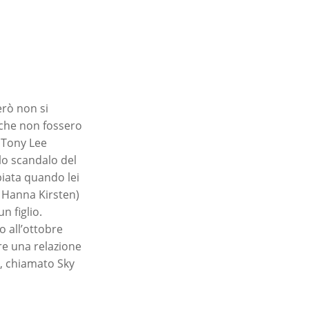
erò non si
o che non fossero
i Tony Lee
lo scandalo del
piata quando lei
i Hanna Kirsten)
n figlio.
o all’ottobre
ere una relazione
o, chiamato Sky