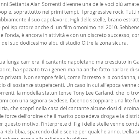
nni Settanta Alan Sorrenti divenne una delle voci più amate d
 pop e, soprattutto nei primi tempi, il progressive rock. Tut
ubbiamente il suo capolavoro, Figli delle stelle, brano estra
 poi ispiratore anche di un film omonimo nel 2010. Sebben
 dell’onda, è ancora in attività e con un discreto successo, 
2, del suo dodicesimo albu di studio Oltre la zona sicura.
ua lunga carriera, il cantante napoletano ma cresciuto in Ga
adre, ha spaziato tra i generi ma ha anche fatto parlare di s
ita privata. Non sempre felici, come l’arresto e la condanna, 
io di sostanze stupefacenti. Un caso in cui all’epoca venne c
rrenti, la modella statunitense Tony Lee Carland, che lo tro
timi con una signora svedese, facendo scoppiare una lite fu
izia, che scoprì nella casa del cantante alcune dosi di eroina
lle forze dell’ordine che il marito possedeva droga e la dist
r questo motivo, l’interprete di Figli delle stelle venne con
e a Rebibbia, sparendo dalle scene per qualche anno. Della 