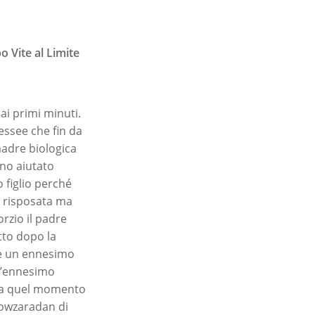
 Vite al Limite
ai primi minuti.
essee che fin da
madre biologica
no aiutato
o figlio perché
è risposata ma
rzio il padre
tto dopo la
are un ennesimo
 l’ennesimo
e da quel momento
 Nowzaradan di