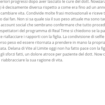
lteriori progressi dopo aver lasciato le cure del dott. Nowza
ggi è decisamente diversa rispetto a come era fino ad un ann
a cambiare vita. Condivide molte frasi motivazionali e riceve
 dai fan. Non si sa quale sia il suo peso attuale ma sono tan
i account social che sembrano confermare che tutto proceda
espettatori del programma di Real Time si chiedono se la pa
 riallacciare i rapporti con la figlia. La condivisione di self
perso peso ed essere ritornata a prendere in mano la propria
ciata. Delana di Vite al Limite oggi non ha fatto pace con la f
gli sforzi fatti, un dolore atroce per paziente del dott. Now 
riabbracciare la sua ragione di vita.