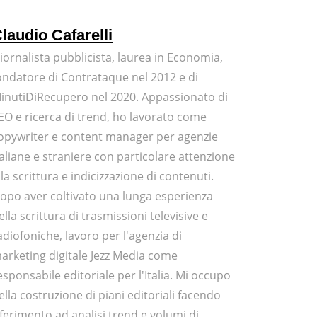
laudio Cafarelli
iornalista pubblicista, laurea in Economia,
ondatore di Contrataque nel 2012 e di
inutiDiRecupero nel 2020. Appassionato di
EO e ricerca di trend, ho lavorato come
opywriter e content manager per agenzie
taliane e straniere con particolare attenzione
lla scrittura e indicizzazione di contenuti.
opo aver coltivato una lunga esperienza
ella scrittura di trasmissioni televisive e
adiofoniche, lavoro per l'agenzia di
arketing digitale Jezz Media come
esponsabile editoriale per l'Italia. Mi occupo
ella costruzione di piani editoriali facendo
iferimento ad analisi trend e volumi di