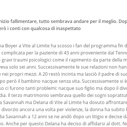
izio fallimentare, tutto sembrava andare per il meglio. Dopo
erò i conti con qualcosa di inaspettato
na Boyer a Vite al Limite ha scosso i fan del programma fin d
 complicata per la paziente di 43 anni proveniente dal Tenn
o gravi traumi psicologici come il rapimento da parte della 
va solo sei anni. Successivamente le sue relazioni non han
nei propri mezzi. A 20 restò incinta ma lasciò il padre di su
po però il bambino nacque senza vita. Successivamente si 
o ci furono tanti problemi: nacque suo figlio ma dopo il divo
dia. Il terzo matrimonio sembrava quello dei sogni soprattu
glia Savannah ma Delana di Vite al Limite ha dovuto affront
l divorzio ancora una volta per violenze, la donna ha subito
iglia Savannah a 12 anni se ne andò dopo un litigio e decis
zio. Anche per questo Delana ha deciso di affidarsi al dott.