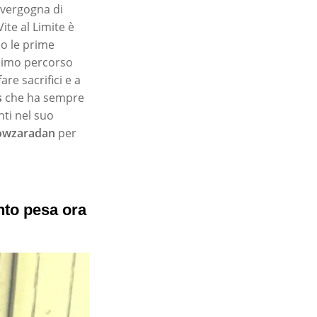
i vergogna di
ite al Limite è
po le prime
esimo percorso
re sacrifici e a
s
che ha sempre
nti nel suo
owzaradan
per
anto pesa ora