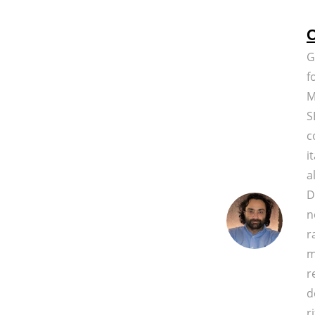
C
G
f
M
S
c
i
a
D
n
r
m
r
d
r