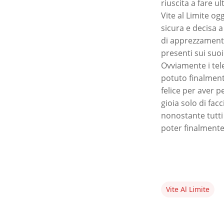
riuscita a fare u
Vite al Limite o
sicura e decisa 
di apprezzamento
presenti sui suo
Ovviamente i tel
potuto finalmente
felice per aver 
gioia solo di fac
nonostante tutti 
poter finalmente 
Vite Al Limite