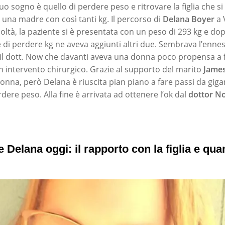
l suo sogno è quello di perdere peso e ritrovare la figlia che s
 una madre con così tanti kg. Il percorso di
Delana Boyer
a V
icoltà, la paziente si è presentata con un peso di 293 kg e do
 di perdere kg ne aveva aggiunti altri due. Sembrava l’enn
 il dott. Now che davanti aveva una donna poco propensa a fa
n intervento chirurgico. Grazie al supporto del marito
Jame
onna, però Delana è riuscita pian piano a fare passi da giga
ere peso. Alla fine è arrivata ad ottenere l’ok dal
dottor N
te Delana oggi: il rapporto con la figlia e qu