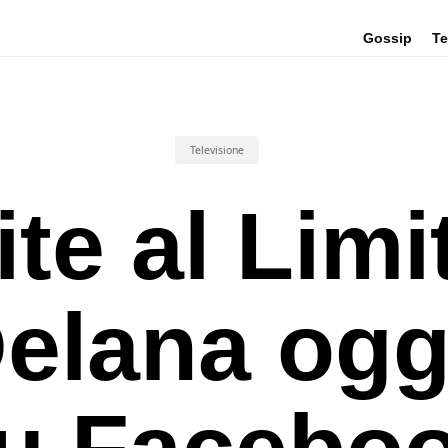
Gossip
Te
Televisione
ite al Limi
elana ogg
u Facebo