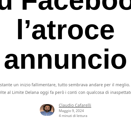
l’atroce
annuncio
tante un inizio fallimentare, tutto sembrava andare per il meglio
Vite al Limite Delana oggi fa però i conti con qualcosa di inaspettat
Claudio Cafarelli
Maggio 9, 2024
4 minuti di lettura
rcare o ESC per uscire