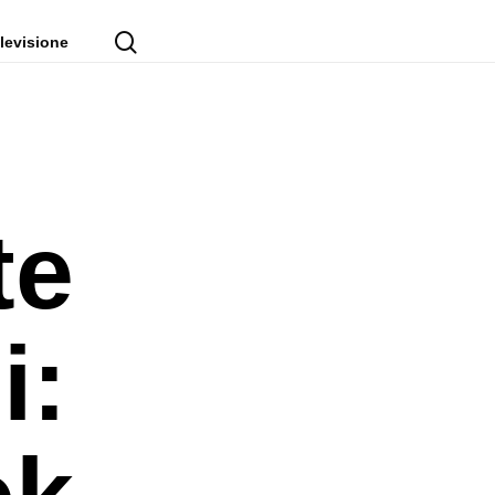
cerca
levisione
te
i:
ok