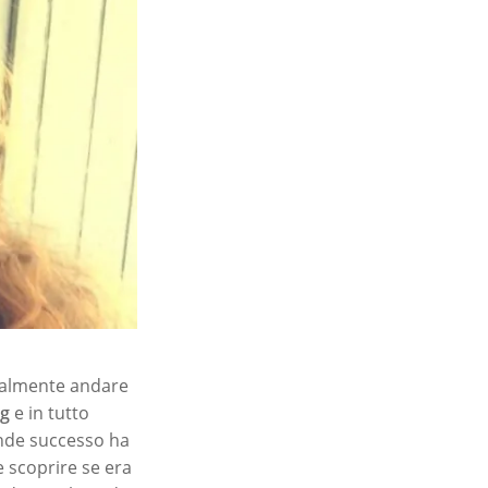
finalmente andare
kg
e in tutto
ande successo ha
e scoprire se era