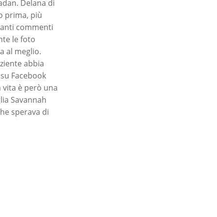
radan. Delana di
o prima, più
 tanti commenti
te le foto
 al meglio.
ziente abbia
ie su Facebook
 vita è però una
iglia Savannah
che sperava di