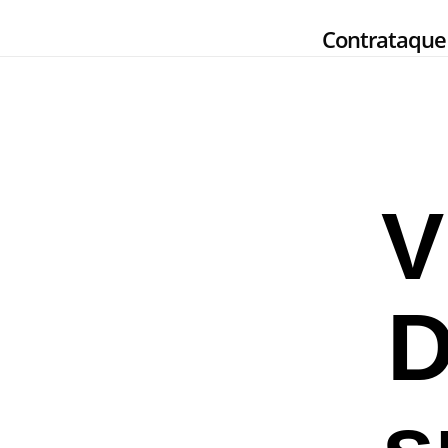
Skip
Contrataque
to
main
content
V
D
s