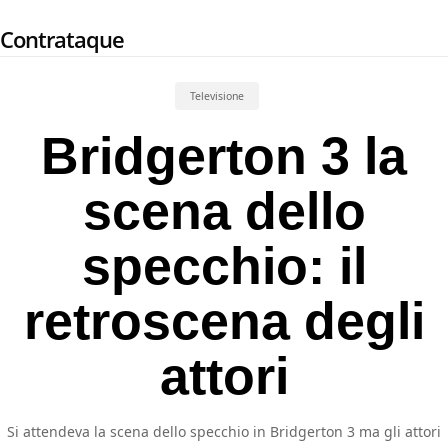
Skip
Contrataque
to
main
content
Televisione
Bridgerton 3 la
scena dello
specchio: il
retroscena degli
attori
Si attendeva la scena dello specchio in Bridgerton 3 ma gli attori