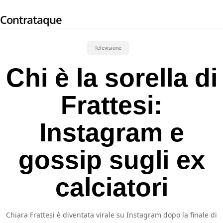
Skip
Contrataque
to
main
content
Televisione
Chi è la sorella di
Frattesi:
Instagram e
gossip sugli ex
calciatori
Chiara Frattesi è diventata virale su Instagram dopo la finale di