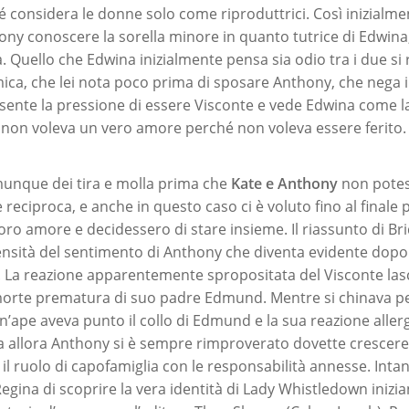
 considera le donne solo come riproduttrici. Così inizialme
thony conoscere la sorella minore in quanto tutrice di Edwina
a. Quello che Edwina inizialmente pensa sia odio tra i due si 
mica, che lei nota poco prima di sposare Anthony, che nega i
sente la pressione di essere Visconte e vede Edwina come l
e, non voleva un vero amore perché non voleva essere ferito.
munque dei tira e molla prima che
Kate e Anthony
non potes
e reciproca, e anche in questo caso ci è voluto fino al finale 
loro amore e decidessero di stare insieme. Il riassunto di B
tensità del sentimento di Anthony che diventa evidente dopo
 La reazione apparentemente spropositata del Visconte lasc
morte prematura di suo padre Edmund. Mentre si chinava pe
 un’ape aveva punto il collo di Edmund e la sua reazione allerg
 Da allora Anthony si è sempre rimproverato dovette crescere 
l ruolo di capofamiglia con le responsabilità annesse. Intan
Regina di scoprire la vera identità di Lady Whistledown inizia