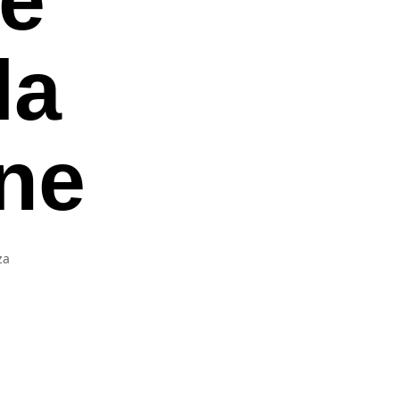
la
one
za