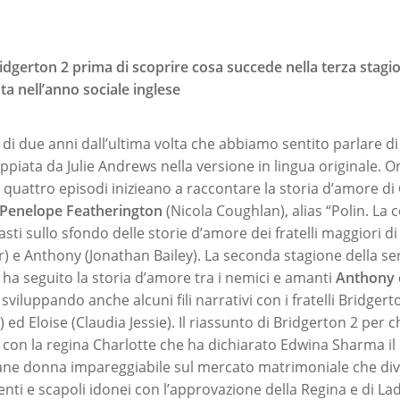
ridgerton 2 prima di scoprire cosa succede nella terza stagio
a nell’anno sociale inglese
 di due anni dall’ultima volta che abbiamo sentito parlare di
piata da Julie Andrews nella versione in lingua originale. O
mi quattro episodi inizieano a raccontare la storia d’amore di
Penelope Featherington
(Nicola Coughlan), alias “Polin. La 
ti sullo sfondo delle storie d’amore dei fratelli maggiori d
 e Anthony (Jonathan Bailey). La seconda stagione della ser
 di ha seguito la storia d’amore tra i nemici e amanti
Anthony 
sviluppando anche alcuni fili narrativi con i fratelli Bridger
d Eloise (Claudia Jessie). Il riassunto di Bridgerton 2 per c
 con la regina Charlotte che ha dichiarato Edwina Sharma i
ne donna impareggiabile sul mercato matrimoniale che dive
denti e scapoli idonei con l’approvazione della Regina e di 