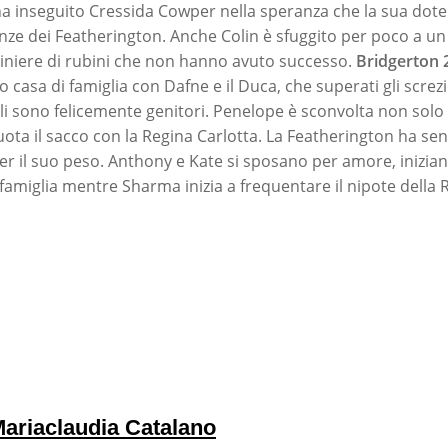
a inseguito Cressida Cowper nella speranza che la sua dot
anze dei Featherington. Anche Colin è sfuggito per poco a u
iniere di rubini che non hanno avuto successo.
Bridgerton 2
o casa di famiglia con Dafne e il Duca, che superati gli screzi
gli sono felicemente genitori. Penelope è sconvolta non solo 
uota il sacco con la Regina Carlotta. La Featherington ha sen
per il suo peso. Anthony e Kate si sposano per amore, inizian
 famiglia mentre Sharma inizia a frequentare il nipote della 
ariaclaudia Catalano