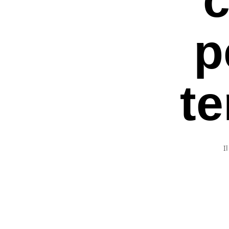
p
te
I
Premi invio per ce