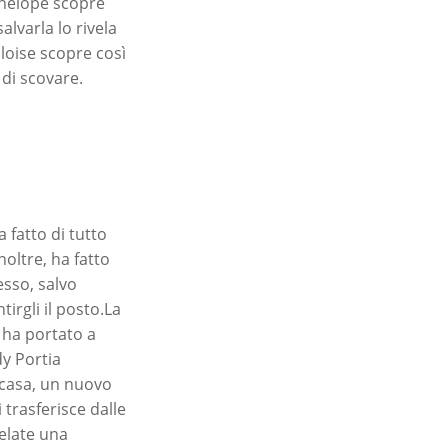
enelope scopre
alvarla lo rivela
loise scopre così
 di scovare.
 fatto di tutto
noltre, ha fatto
sso, salvo
irgli il posto.La
 ha portato a
dy Portia
a casa, un nuovo
trasferisce dalle
velate una