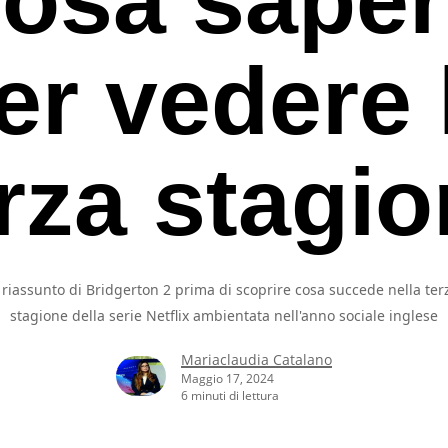
er vedere 
rza stagi
l riassunto di Bridgerton 2 prima di scoprire cosa succede nella ter
stagione della serie Netflix ambientata nell'anno sociale inglese
Mariaclaudia Catalano
Maggio 17, 2024
6 minuti di lettura
rcare o ESC per uscire