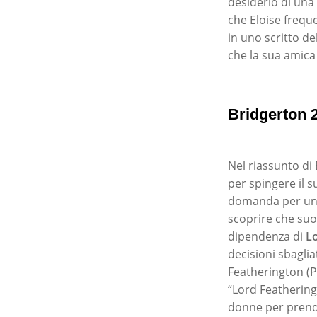
desiderio di una
che Eloise freque
in uno scritto d
che la sua amica 
Bridgerton 2
Nel riassunto di 
per spingere il s
domanda per un 
scoprire che suo
dipendenza di
L
decisioni sbagli
Featherington (P
“Lord Feathering
donne per prende