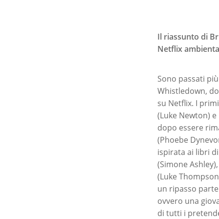
Il riassunto di B
Netflix
ambientat
Sono passati più
Whistledown, dop
su Netflix. I pri
(Luke Newton) e
dopo essere rimas
(Phoebe Dynevor)
ispirata ai libri
(Simone Ashley), 
(Luke Thompson) e
un ripasso parte
ovvero una giova
di tutti i preten