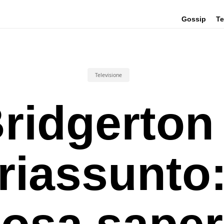
Gossip
Te
Televisione
ridgerton
riassunto
osa sape