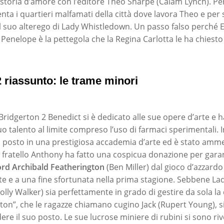
 storia d’amore con l’editore Theo Sharpe (Calam Lynch). P
nta i quartieri malfamati della città dove lavora Theo e per s
el suo alterego di Lady Whistledown. Un passo falso perché E
Penelope è la pettegola che la Regina Carlotta le ha chiesto
 riassunto: le trame minori
Bridgerton 2 Benedict si è dedicato alle sue opere d’arte e ha
uo talento al limite compreso l’uso di farmaci sperimentali. I
posto in una prestigiosa accademia d’arte ed è stato amme
 fratello Anthony ha fatto una cospicua donazione per garant
ord Archibald Featherington
(Ben Miller) dal gioco d’azzardo
ate e a una fine sfortunata nella prima stagione. Sebbene La
olly Walker) sia perfettamente in grado di gestire da sola l
ton”, che le ragazze chiamano cugino Jack (Rupert Young), si 
re il suo posto. Le sue lucrose miniere di rubini si sono ri