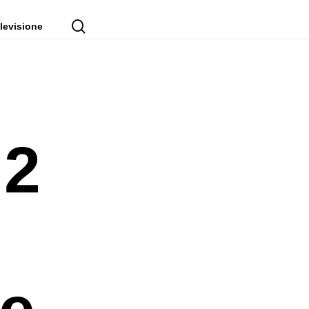
cerca
levisione
 2
:
re