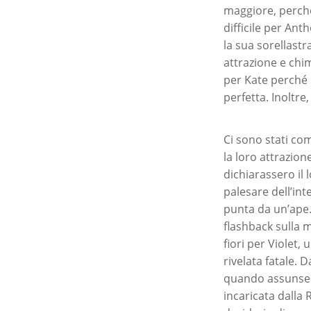
maggiore, perché
difficile per An
la sua sorellastr
attrazione e chi
per Kate perché 
perfetta. Inoltr
Ci sono stati co
la loro attrazion
dichiarassero il 
palesare dell’in
punta da un’ape.
flashback sulla 
fiori per Violet,
rivelata fatale.
quando assunse i
incaricata dalla 