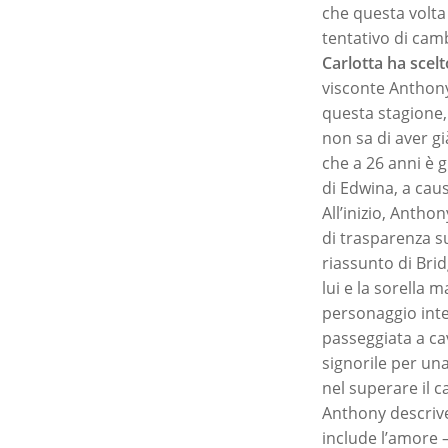
che questa volta
tentativo di camb
Carlotta ha sce
visconte Anthony
questa stagione,
non sa di aver gi
che a 26 anni è 
di Edwina, a cau
All’inizio, Anth
di trasparenza s
riassunto di Bri
lui e la sorella m
personaggio inte
passeggiata a ca
signorile per un
nel superare il c
Anthony descrive
include l’amore 