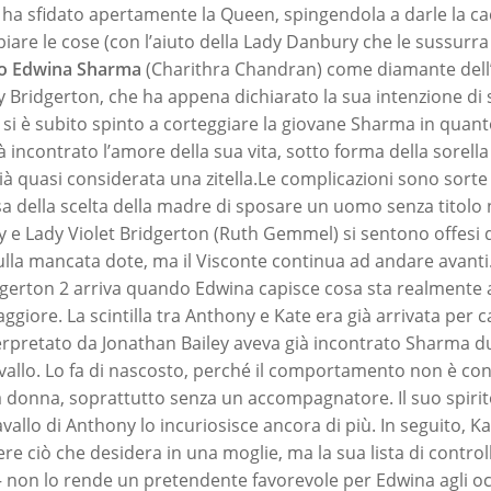
 ha sfidato apertamente la Queen, spingendola a darle la ca
iare le cose (con l’aiuto della Lady Danbury che le sussurra 
lto Edwina Sharma
(Charithra Chandran) come diamante dell’a
 Bridgerton, che ha appena dichiarato la sua intenzione di 
 si è subito spinto a corteggiare la giovane Sharma in qua
à incontrato l’amore della sua vita, sotto forma della sorell
già quasi considerata una zitella.Le complicazioni sono sorte
sa della scelta della madre di sposare un uomo senza titolo n
ony e Lady Violet Bridgerton (Ruth Gemmel) si sentono offesi
ulla mancata dote, ma il Visconte continua ad andare avanti.
dgerton 2 arriva quando Edwina capisce cosa sta realmente
aggiore. La scintilla tra Anthony e Kate era già arrivata per ca
rpretato da Jonathan Bailey aveva già incontrato Sharma 
vallo. Lo fa di nascosto, perché il comportamento non è co
a donna, soprattutto senza un accompagnatore. Il suo spiri
avallo di Anthony lo incuriosisce ancora di più. In seguito, K
re ciò che desidera in una moglie, ma la sua lista di control
– non lo rende un pretendente favorevole per Edwina agli occ