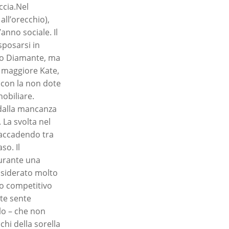
ccia.Nel
all’orecchio),
nno sociale. Il
sposarsi in
nto Diamante, ma
a maggiore Kate,
 con la non dote
obiliare.
 dalla mancanza
 La svolta nel
 accadendo tra
so. Il
durante una
nsiderato molto
to competitivo
ate sente
lo – che non
hi della sorella