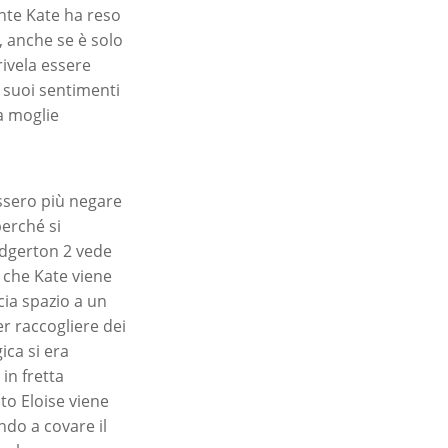
nte Kate ha reso
, anche se è solo
rivela essere
 suoi sentimenti
a moglie
sero più negare
perché si
ridgerton 2 vede
 che Kate viene
ia spazio a un
r raccogliere dei
ica si era
in fretta
to Eloise viene
ndo a covare il