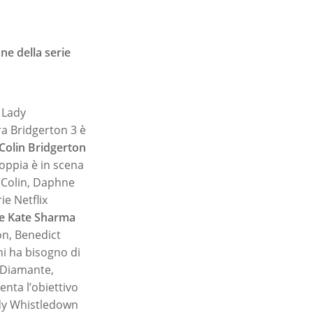
ne della serie
 Lady
ra Bridgerton 3 è
Colin Bridgerton
coppia è in scena
i Colin, Daphne
ie Netflix
e Kate Sharma
ton, Benedict
hi ha bisogno di
l Diamante,
nta l’obiettivo
Lady Whistledown