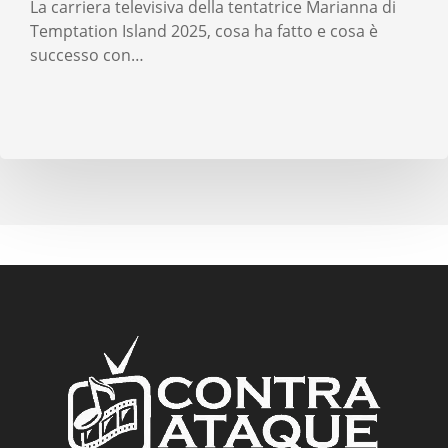
La carriera televisiva della tentatrice Marianna di
Temptation Island 2025, cosa ha fatto e cosa è
successo con…