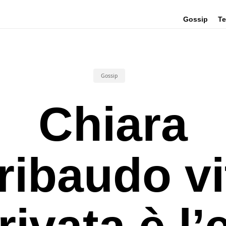
Gossip
Te
Gossip
Chiara
ribaudo vi
rivata è l’