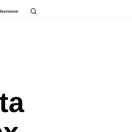
cerca
levisione
ta
ex