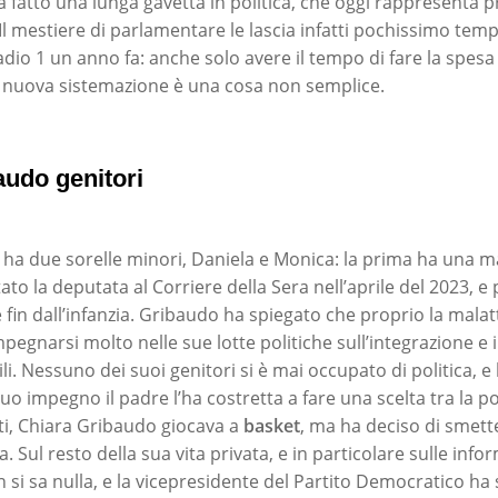
a fatto una lunga gavetta in politica, che oggi rappresenta 
. Il mestiere di parlamentare le lascia infatti pochissimo te
dio 1 un anno fa: anche solo avere il tempo di fare la spesa
 nuova sistemazione è una cosa non semplice.
audo genitori
ha due sorelle minori, Daniela e Monica: la prima ha una ma
o la deputata al Corriere della Sera nell’aprile del 2023, e
 fin dall’infanzia. Gribaudo ha spiegato che proprio la malatt
mpegnarsi molto nelle sue lotte politiche sull’integrazione e i
li. Nessuno dei suoi genitori si è mai occupato di politica, 
o impegno il padre l’ha costretta a fare una scelta tra la pol
tti, Chiara Gribaudo giocava a
basket
, ma ha deciso di smett
a. Sul resto della sua vita privata, e in particolare sulle info
n si sa nulla, e la vicepresidente del Partito Democratico ha