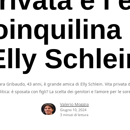
oinquilina 
Elly Schlei
ara Gribaudo, 43 anni, è grande amica di Elly Schlein. Vita privata d
litica: è sposata con figli? La scelta dei genitori e l'amore per le sore
Valerio Moggia
Giugno 10, 2024
3 minuti di lettura
rcare o ESC per uscire