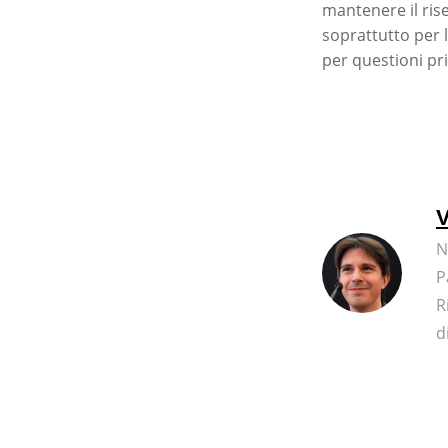
mantenere il rise
soprattutto per l
per questioni pr
V
N
P
R
d