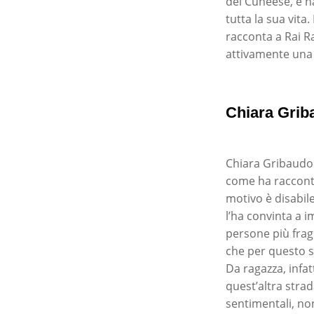
del Cuneese, e h
tutta la sua vita
racconta a Rai Ra
attivamente una
Chiara Grib
Chiara Gribaudo 
come ha raccontat
motivo è disabile
l’ha convinta a i
persone più fragi
che per questo su
Da ragazza, infa
quest’altra strad
sentimentali, no