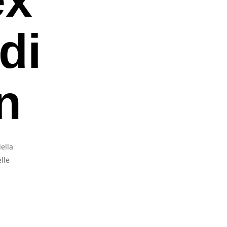
di
n
ella
lle