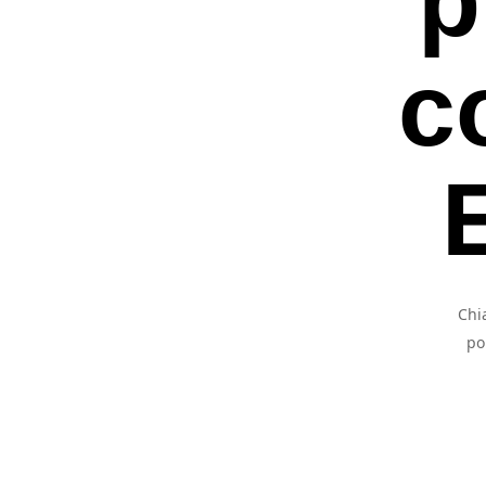
c
Chi
po
Premi invio per ce