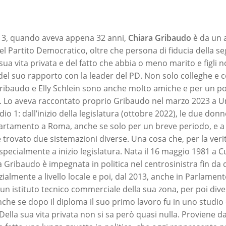
13, quando aveva appena 32 anni,
Chiara Gribaudo
è da un 
el Partito Democratico, oltre che persona di fiducia della s
 sua vita privata e del fatto che abbia o meno marito e figli no
del suo rapporto con la leader del PD. Non solo colleghe e
Gribaudo e Elly Schlein sono anche molto amiche e per un p
e. Lo aveva raccontato proprio Gribaudo nel marzo 2023 a U
io 1: dall’inizio della legislatura (ottobre 2022), le due do
artamento a Roma, anche se solo per un breve periodo, e a
rovato due sistemazioni diverse. Una cosa che, per la verit
specialmente a inizio legislatura. Nata il 16 maggio 1981 a C
 Gribaudo è impegnata in politica nel centrosinistra fin da
zialmente a livello locale e poi, dal 2013, anche in Parlamen
un istituto tecnico commerciale della sua zona, per poi div
nche se dopo il diploma il suo primo lavoro fu in uno studio
Della sua vita privata non si sa però quasi nulla. Proviene 