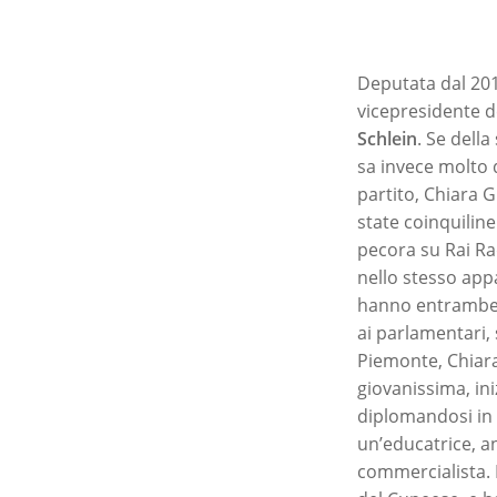
Deputata dal 20
vicepresidente d
Schlein
. Se della
sa invece molto 
partito, Chiara 
state coinquilin
pecora su Rai Rad
nello stesso app
hanno entrambe t
ai parlamentari, 
Piemonte, Chiara
giovanissima, ini
diplomandosi in 
un’educatrice, a
commercialista. 