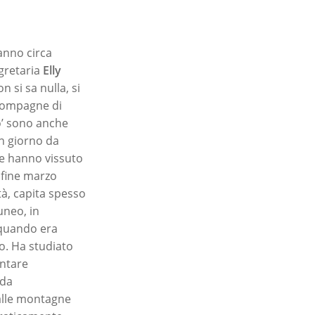
anno circa
egretaria
Elly
n si sa nulla, si
 compagne di
o’ sono anche
n giorno da
nne hanno vissuto
 fine marzo
à, capita spesso
uneo, in
 quando era
to. Ha studiato
entare
 da
dalle montagne