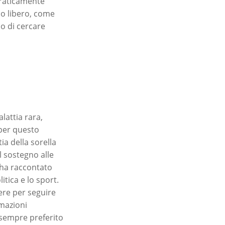
praticamente
mpo libero, come
 o di cercare
lattia rara,
 per questo
ia della sorella
l sostegno alle
e ha raccontato
itica e lo sport.
ere per seguire
rmazioni
 sempre preferito