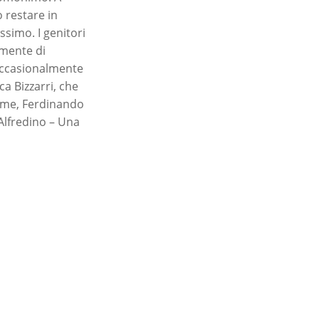
o restare in
ssimo. I genitori
amente di
 occasionalmente
ca Bizzarri, che
ieme, Ferdinando
 Alfredino – Una