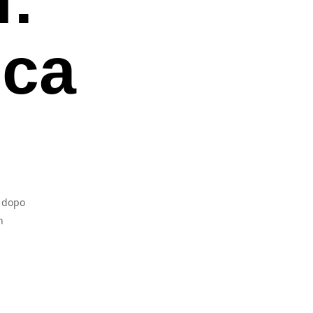
nca
a dopo
n