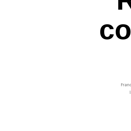
co
Franc
Premi invio per ce