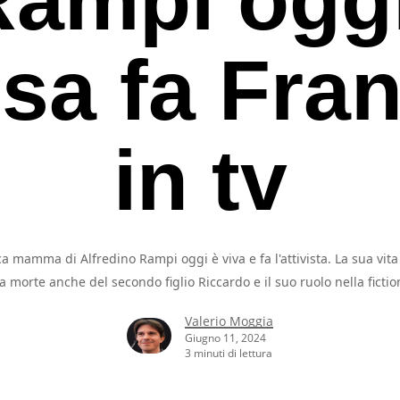
sa fa Fra
in tv
a mamma di Alfredino Rampi oggi è viva e fa l'attivista. La sua vit
la morte anche del secondo figlio Riccardo e il suo ruolo nella fictio
Valerio Moggia
Giugno 11, 2024
3 minuti di lettura
rcare o ESC per uscire