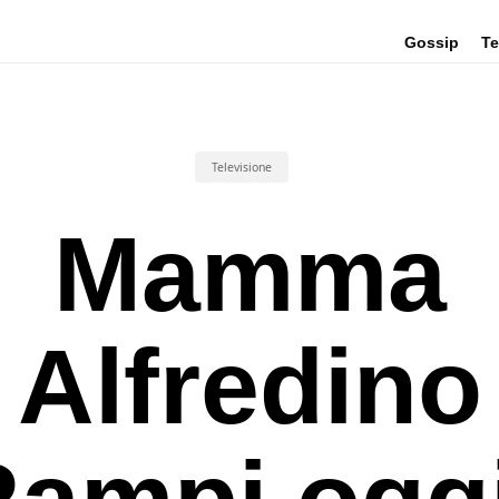
Gossip
Te
Televisione
Mamma
Alfredino
ampi ogg