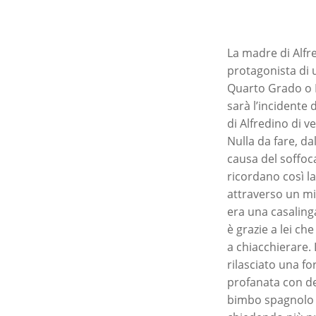
La madre di Alf
protagonista di 
Quarto Grado o La
sarà l’incidente
di Alfredino di v
Nulla da fare, dal
causa del soffoca
ricordano così la
attraverso un mi
era una casaling
è grazie a lei che
a chiacchierare.
rilasciato una fo
profanata con del
bimbo spagnolo 