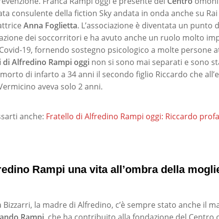
revenzione. Franca Rampi oggi è presente del
Centro
omonim
tata consulente della fiction Sky andata in onda anche su Rai 
attrice
Anna Foglietta
. L’associazione è diventata un punto d
rmazione dei soccorritori e ha avuto anche un ruolo molto i
Covid-19, fornendo sostegno psicologico a molte persone at
i di Alfredino Rampi oggi
non si sono mai separati e sono st
orto di infarto a 34 anni il secondo figlio Riccardo che all’
 Vermicino aveva solo 2 anni.
sarti anche:
Fratello di Alfredino Rampi oggi: Riccardo prof
redino Rampi una vita all’ombra della mogli
Bizzarri, la madre di Alfredino, c’è sempre stato anche il m
nando Rampi
, che ha contribuito alla fondazione del Centr