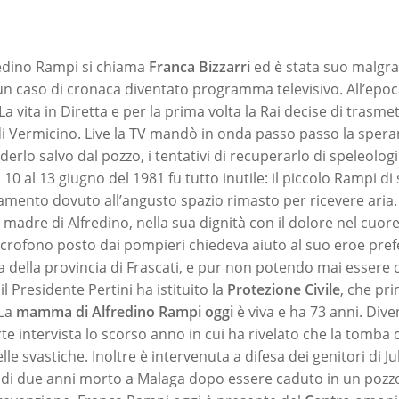
redino Rampi si chiama
Franca Bizzarri
ed è stata suo malgr
un caso di cronaca diventato programma televisivo. All’epoc
 vita in Diretta e per la prima volta la Rai decise di trasme
 di Vermicino. Live la TV mandò in onda passo passo la spera
ederlo salvo dal pozzo, i tentativi di recuperarlo di speleologi
 10 al 13 giugno del 1981 fu tutto inutile: il piccolo Rampi di 
mento dovuto all’angusto spazio rimasto per ricevere aria. Gl
 madre di Alfredino, nella sua dignità con il dolore nel cuore,
crofono posto dai pompieri chiedeva aiuto al suo eroe prefe
a della provincia di Frascati, e pur non potendo mai essere 
 il Presidente Pertini ha istituito la
Protezione
Civile
, che pr
 La
mamma di Alfredino Rampi oggi
è viva e ha 73 anni. Dive
rte intervista lo scorso anno in cui ha rivelato che la tomba de
le svastiche. Inoltre è intervenuta a difesa dei genitori di Ju
di due anni morto a Malaga dopo essere caduto in un pozz