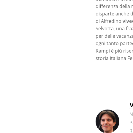
differenza della 
disparte anche d
di Alfredino
vive
Selvotta, una fr
per delle vacanze
ogni tanto parte
Rampi è più riser
storia italiana 
V
N
P
R