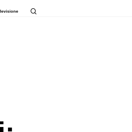
cerca
levisione
i: