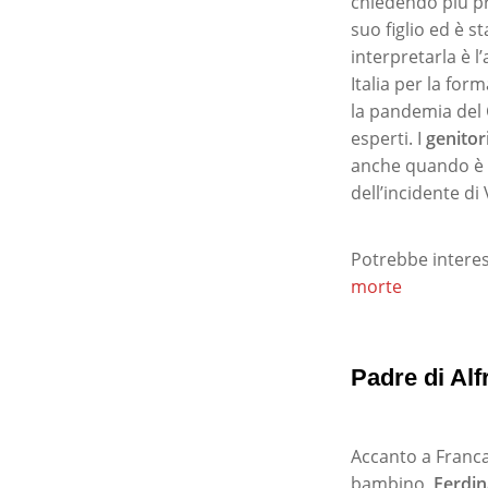
chiedendo più p
suo figlio ed è s
interpretarla è l’
Italia per la fo
la pandemia del 
esperti. I
genitor
anche quando è m
dell’incidente di
Potrebbe interes
morte
Padre di Alf
Accanto a Franca 
bambino,
Ferdi