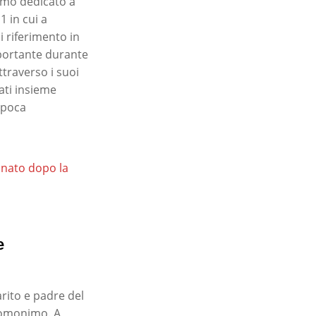
o dedicato a
1 in cui a
i riferimento in
mportante durante
traverso i suoi
ati insieme
epoca
anato dopo la
e
arito e padre del
o omonimo. A