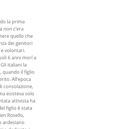
ado la prima
a non c’era
ttere quello che
nza dei genitori
 e volontari.
soli 6 anni morí a
i italiani la
 quando il figlio
rito. All’epoca
di consolazione,
ima esisteva solo
ntata attivista ha
l figlio è stata
len Rosello,
o ardesiano