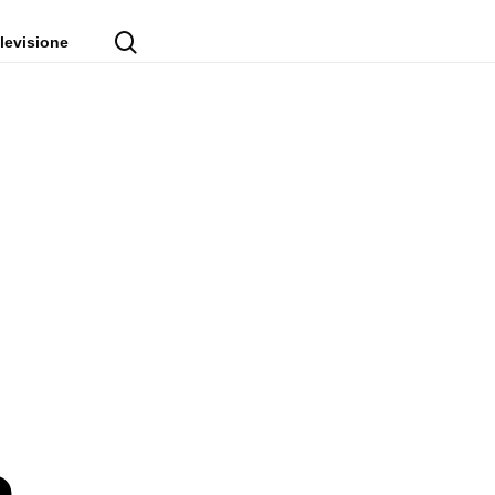
cerca
levisione
a