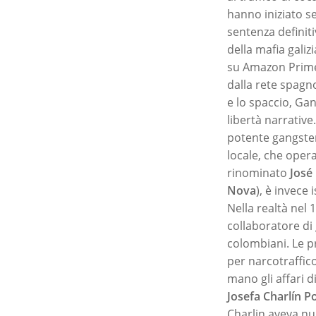
hanno iniziato s
sentenza definit
della mafia galiz
su Amazon Prime 
dalla rete spagn
e lo spaccio, Gan
libertà narrative
potente gangst
locale, che opera
rinominato
José
Nova
), è invece 
Nella realtà nel 
collaboratore di 
colombiani. Le p
per narcotraffic
mano gli affari d
Josefa Charlín 
Charlin aveva num