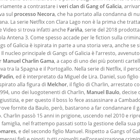
eriamente a contrastare i
veri clan di Gang of Galicia
, arriva
iva sul
processo Necora
, che ha portato alla condanna di n
iana. La serie Netflix con Clara Lago non è la prima che trat
Video si trova infatti anche
Fariña
, serie del 2018 prodott
ola Antena 3. Come spesso accade per le fiction sulla crimina
gs of Galicia è ispirata in parte a una storia vera, anche se
. Il nucleo principale di Gangs of Galicia è l’arresto, avvenuto
er
Manuel Charlin Gama
, a capo di uno dei più potenti cartell
va tra la Spagna e il Portogallo. Nella serie di Netflix, il per
 Padin
, ed è interpretato da Miguel de Lira. Daniel, suo figlio 
ispirato alla figura di
Melchor
, il figlio di Charlin, arrestato c
1994, uno dei luogotenenti di Charlin,
Manuel Baulo
, decise 
giustizia, e per questo il boss lo fece assassinare a Cambado
rove fornite da Baulo, però, bastarono a far condannare il g
o. Charlin passò 15 anni in prigione, uscendo nel 2010 e rip
i famiglia, nel frattempo passati sotto la gestione della sua
Pomares
, e del secondo figlio Manuel. Rispetto a Gangs of Gali
erosi figli e nipoti, tutti coinvolti nell’organizzazione crim