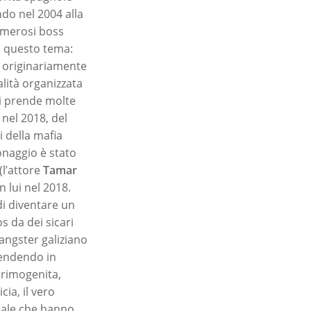
ndo nel 2004 alla
umerosi boss
ta questo tema:
a originariamente
lità organizzata
 si prende molte
 nel 2018, del
i della mafia
sonaggio è stato
(l’attore
Tamar
on lui nel 2018.
di diventare un
s da dei sicari
angster galiziano
rendendo in
 primogenita,
cia, il vero
inale che hanno