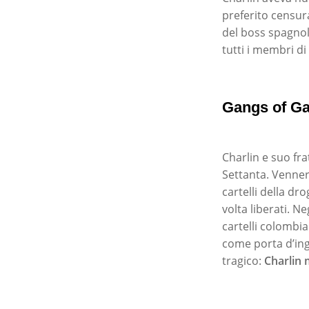
preferito censur
del boss spagnol
tutti i membri di
Gangs of Gal
Charlin e suo fra
Settanta. Venne
cartelli della dr
volta liberati. N
cartelli colombia
come porta d’ingr
tragico:
Charlin