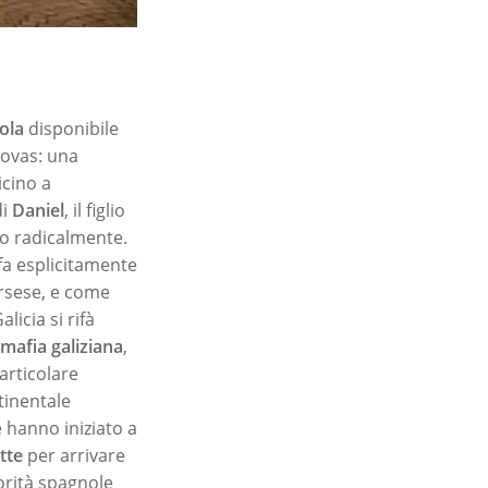
ola
disponibile
ovas: una
icino a
di
Daniel
, il figlio
no radicalmente.
 fa esplicitamente
rsese, e come
licia si rifà
mafia galiziana
,
particolare
tinentale
e hanno iniziato a
tte
per arrivare
torità spagnole