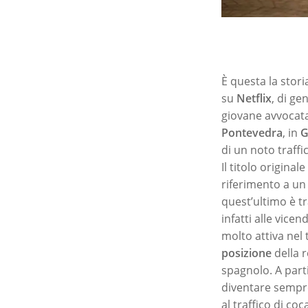
È questa la stori
su
Netflix
, di ge
giovane avvocata 
Pontevedra
, in
G
di un noto traff
Il titolo originale
riferimento a un
quest’ultimo è tr
infatti alle vice
molto attiva nel 
posizione
della r
spagnolo. A parti
diventare sempre
al traffico di co