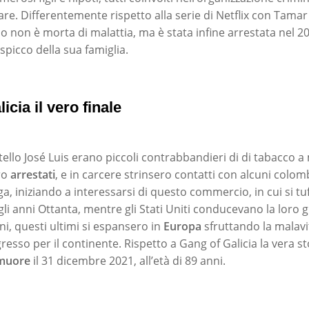
are. Differentemente rispetto alla serie di Netflix con Tamar
o non è morta di malattia, ma è stata infine arrestata nel 2
 spicco della sua famiglia.
icia il vero finale
tello José Luis erano piccoli contrabbandieri di di tabacco a
ro
arrestati
, e in carcere strinsero contatti con alcuni colomb
oga, iniziando a interessarsi di questo commercio, in cui si t
egli anni Ottanta, mentre gli Stati Uniti conducevano la loro 
ni, questi ultimi si espansero in
Europa
sfruttando la malavi
esso per il continente. Rispetto a Gang of Galicia la vera st
muore
il 31 dicembre 2021, all’età di 89 anni.