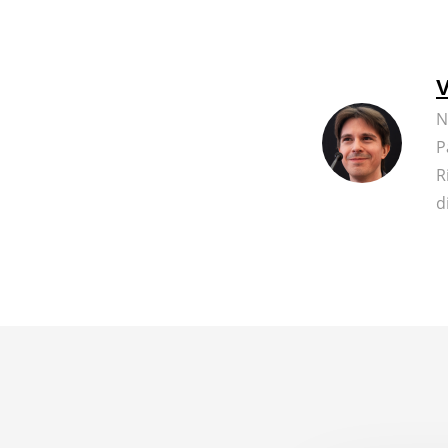
V
N
P
R
d