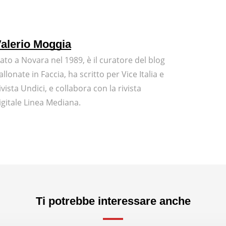
alerio Moggia
ato a Novara nel 1989, è il curatore del blog
allonate in Faccia, ha scritto per Vice Italia e
ivista Undici, e collabora con la rivista
igitale Linea Mediana.
Ti potrebbe interessare anche