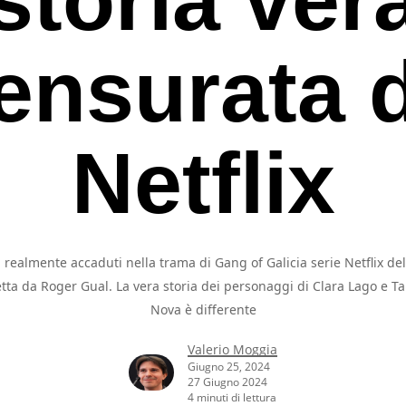
ensurata 
Netflix
ti realmente accaduti nella trama di Gang of Galicia serie Netflix de
etta da Roger Gual. La vera storia dei personaggi di Clara Lago e T
Nova è differente
Valerio Moggia
rcare o ESC per uscire
Giugno 25, 2024
27 Giugno 2024
4 minuti di lettura