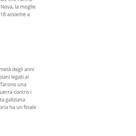
 Nova, la moglie
018 assieme a
 metà degli anni
iani legati ai
uffarono una
guerra contro i
ta galiziana
oria ha un finale