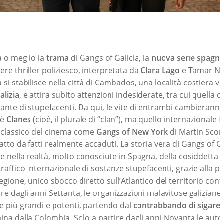
a o meglio la
trama
di Gangs of Galicia, la
nuova serie spagn
nere thriller poliziesco, interpretata da
Clara Lago
e Tamar N
si stabilisce nella città di Cambados, una località costiera v
alizia
, e attira subito attenzioni indesiderate, tra cui quella 
icante di stupefacenti. Da qui, le vite di entrambi cambieran
 è
Clanes
(cioè, il plurale di “clan”), ma quello internazionale
 classico del cinema come
Gangs of New York
di Martin Sco
atto da fatti realmente accaduti. La storia vera di Gangs of Ga
nde nella realtà, molto conosciute in Spagna, della cosiddetta
traffico internazionale di sostanze stupefacenti, grazie alla 
egione, unico sbocco diretto sull’Atlantico del territorio con
re dagli anni Settanta, le organizzazioni malavitose galizian
 più grandi e potenti, partendo dal
contrabbando di sigare
caina dalla Colombia. Solo a partire dagli anni Novanta le au