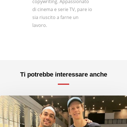
copywriting. Appassionato
di cinema e serie TV, pare io
sia riuscito a farne un
lavoro.
Ti potrebbe interessare anche