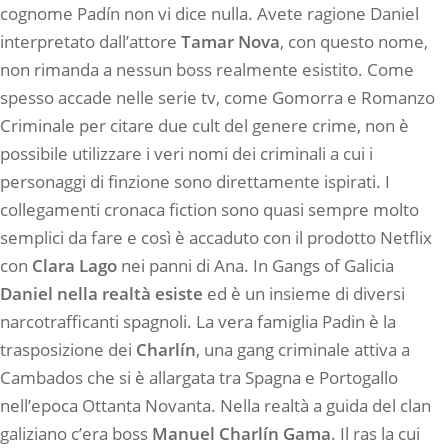
cognome Padín non vi dice nulla. Avete ragione Daniel
interpretato dall’attore
Tamar Nova
, con questo nome,
non rimanda a nessun boss realmente esistito. Come
spesso accade nelle serie tv, come Gomorra e Romanzo
Criminale per citare due cult del genere crime, non è
possibile utilizzare i veri nomi dei criminali a cui i
personaggi di finzione sono direttamente ispirati. I
collegamenti cronaca fiction sono quasi sempre molto
semplici da fare e così è accaduto con il prodotto Netflix
con
Clara Lago
nei panni di Ana. In Gangs of Galicia
Daniel nella realtà esiste
ed è un insieme di diversi
narcotrafficanti spagnoli. La vera famiglia Padin è la
trasposizione dei
Charlín
, una gang criminale attiva a
Cambados che si è allargata tra Spagna e Portogallo
nell’epoca Ottanta Novanta. Nella realtà a guida del clan
galiziano c’era boss
Manuel Charlín Gama
. Il ras la cui