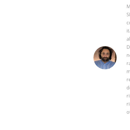
M
S
c
i
a
D
n
r
m
r
d
r
r
o