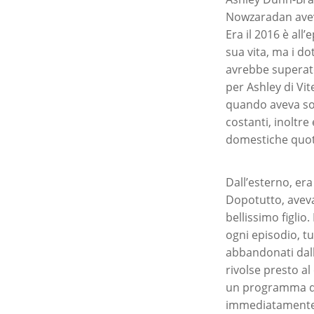
Nowzaradan aveva
Era il 2016 è al
sua vita, ma i d
avrebbe superato
per Ashley di Vit
quando aveva sol
costanti, inoltre
domestiche quot
Dall’esterno, era
Dopotutto, aveva
bellissimo figlio
ogni episodio, tu
abbandonati dall
rivolse presto al
un programma di p
immediatamente, 