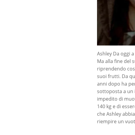
Ashley Da oggi a 
Ma alla fine del
riprendendo così
suoi frutti. Da q
anni dopo ha però
sottoposta a un 
impedito di muov
140 kg e di esse
che Ashley abbia
riempire un vuo