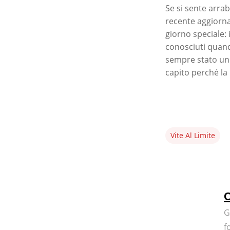
Se si sente arrab
recente aggiorna
giorno speciale: 
conosciuti quand
sempre stato un
capito perché la 
Vite Al Limite
C
G
f