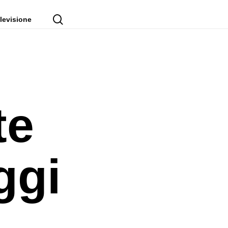
cerca
levisione
te
ggi