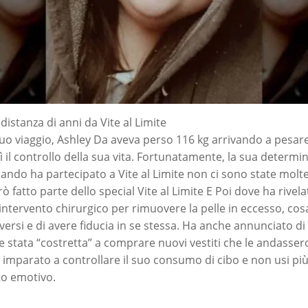
distanza di anni da Vite al Limite
 suo viaggio, Ashley Da aveva perso 116 kg arrivando a pesar
 il controllo della sua vita. Fortunatamente, la sua determi
uando ha partecipato a Vite al Limite non ci sono state molt
 fatto parte dello special Vite al Limite E Poi dove ha rivela
intervento chirurgico per rimuovere la pelle in eccesso, cos
ersi e di avere fiducia in se stessa. Ha anche annunciato d
re stata “costretta” a comprare nuovi vestiti che le andass
 imparato a controllare il suo consumo di cibo e non usi pi
to emotivo.