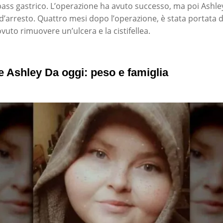
pass gastrico. L’operazione ha avuto successo, ma poi Ashle
d’arresto. Quattro mesi dopo l’operazione, è stata portata d
uto rimuovere un’ulcera e la cistifellea.
te Ashley Da oggi: peso e famiglia