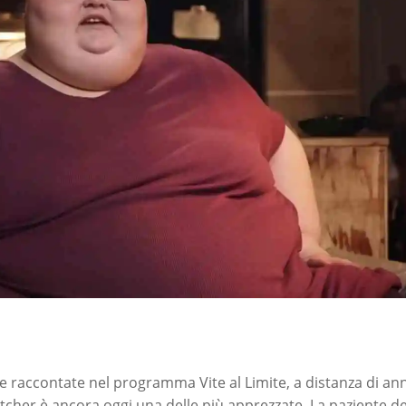
ie raccontate nel programma Vite al Limite, a distanza di ann
cher è ancora oggi una delle più apprezzate. La paziente de