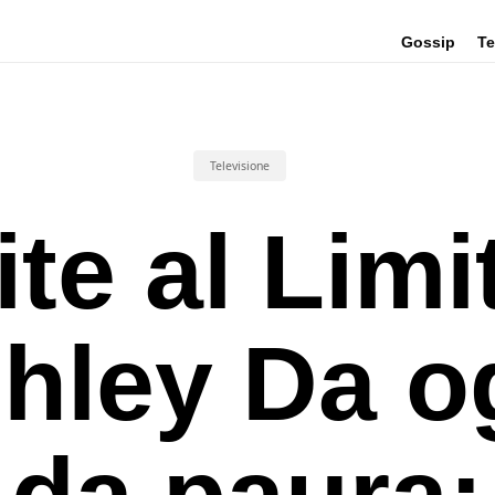
Gossip
Te
Televisione
ite al Limi
hley Da o
da paura: