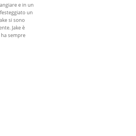
mangiare e in un
festeggiato un
Jake si sono
nte. Jake è
e ha sempre