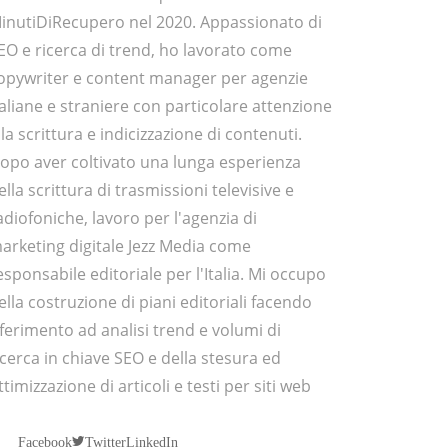
inutiDiRecupero nel 2020. Appassionato di
EO e ricerca di trend, ho lavorato come
opywriter e content manager per agenzie
taliane e straniere con particolare attenzione
lla scrittura e indicizzazione di contenuti.
opo aver coltivato una lunga esperienza
ella scrittura di trasmissioni televisive e
adiofoniche, lavoro per l'agenzia di
arketing digitale Jezz Media come
esponsabile editoriale per l'Italia. Mi occupo
ella costruzione di piani editoriali facendo
iferimento ad analisi trend e volumi di
icerca in chiave SEO e della stesura ed
ttimizzazione di articoli e testi per siti web
Twitter
Facebook
LinkedIn