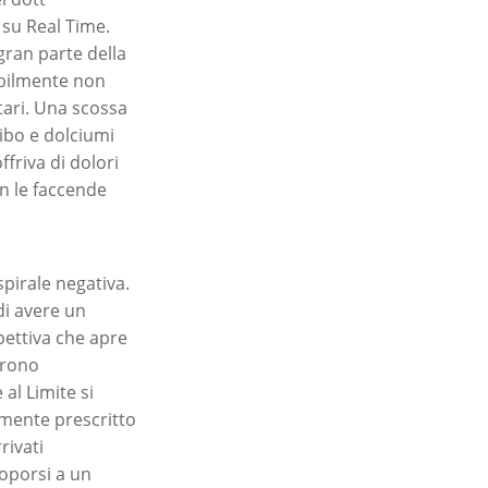
su Real Time.
gran parte della
abilmente non
tari. Una scossa
cibo e dolciumi
friva di dolori
on le faccende
spirale negativa.
di avere un
spettiva che apre
furono
al Limite si
lmente prescritto
vati ​​
oporsi a un