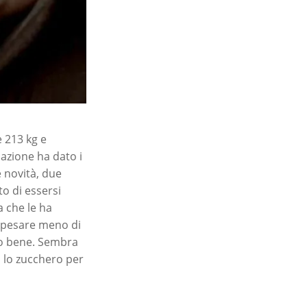
e 213 kg e
nazione ha dato i
e novità, due
to di essersi
a che le ha
i pesare meno di
ero bene. Sembra
ù lo zucchero per