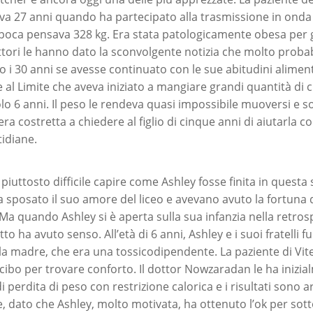
 27 anni quando ha partecipato alla trasmissione in onda 
l’epoca pensava 328 kg. Era stata patologicamente obesa per 
ottori le hanno dato la sconvolgente notizia che molto prob
 i 30 anni se avesse continuato con le sue abitudini alimen
e al Limite che aveva iniziato a mangiare grandi quantità di 
o 6 anni. Il peso le rendeva quasi impossibile muoversi e sof
 era costretta a chiedere al figlio di cinque anni di aiutarla c
idiane.
 piuttosto difficile capire come Ashley fosse finita in questa 
 sposato il suo amore del liceo e avevano avuto la fortuna 
. Ma quando Ashley si è aperta sulla sua infanzia nella retro
tto ha avuto senso. All’età di 6 anni, Ashley e i suoi fratelli 
a madre, che era una tossicodipendente. La paziente di Vite 
 cibo per trovare conforto. Il dottor Nowzaradan le ha inizia
erdita di peso con restrizione calorica e i risultati sono arri
dato che Ashley, molto motivata, ha ottenuto l’ok per sott