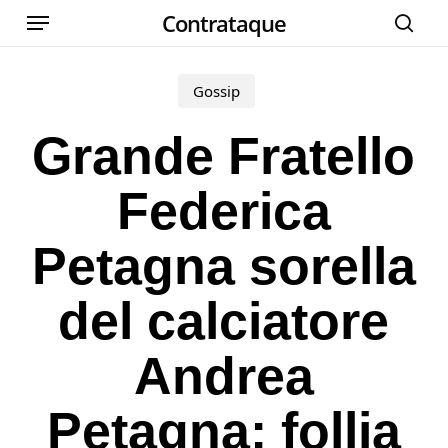
Menu
Skip
Contrataque
cer
to
main
Gossip
content
Grande Fratello
Federica
Petagna sorella
del calciatore
Andrea
Petagna: follia