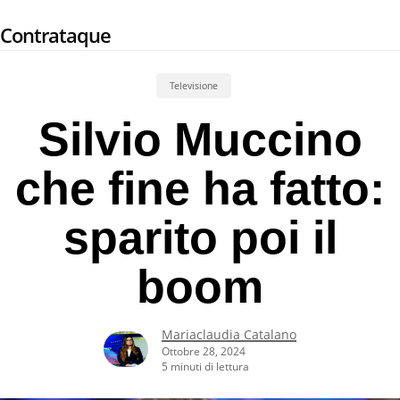
Skip
Contrataque
to
main
content
Televisione
Silvio Muccino
che fine ha fatto:
sparito poi il
boom
Mariaclaudia Catalano
Ottobre 28, 2024
5 minuti di lettura