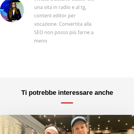
una vita in radio e al tg,
content editor per
vocazione. Convertita alla
SEO non posso più farne a
meno
Ti potrebbe interessare anche