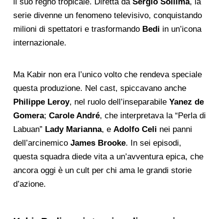
il suo regno tropicale. Diretta da
Sergio Sollima
, la
serie divenne un fenomeno televisivo, conquistando
milioni di spettatori e trasformando
Bedi
in un’icona
internazionale.
Ma Kabir non era l’unico volto che rendeva speciale
questa produzione. Nel cast, spiccavano anche
Philippe Leroy
, nel ruolo dell’inseparabile
Yanez de
Gomera
;
Carole André
, che interpretava la “Perla di
Labuan”
Lady Marianna
, e
Adolfo Celi
nei panni
dell’arcinemico
James Brooke
. In sei episodi,
questa squadra diede vita a un’avventura epica, che
ancora oggi è un cult per chi ama le grandi storie
d’azione.