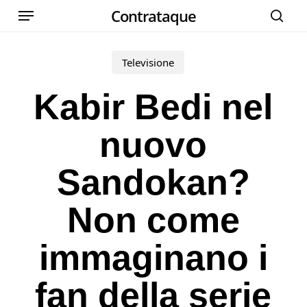
Menu
Skip
Contrataque
cer
to
main
Televisione
content
Kabir Bedi nel
nuovo
Sandokan?
Non come
immaginano i
fan della serie