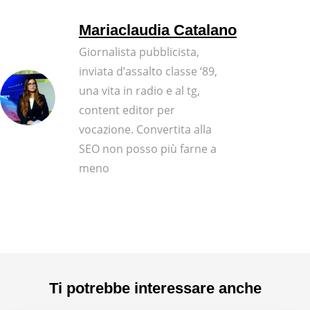
Mariaclaudia Catalano
Giornalista pubblicista,
inviata d’assalto classe ‘89,
una vita in radio e al tg,
content editor per
vocazione. Convertita alla
SEO non posso più farne a
meno
Ti potrebbe interessare anche