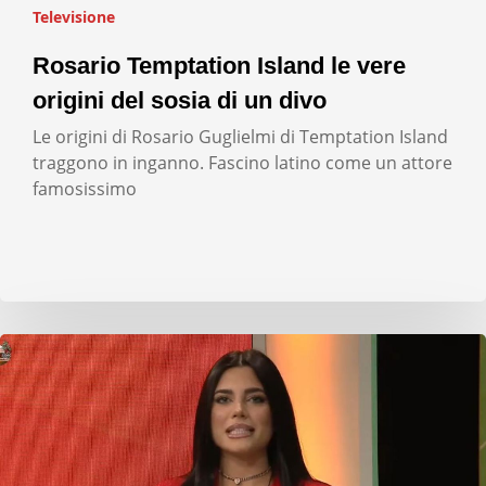
Televisione
Rosario Temptation Island le vere
origini del sosia di un divo
Le origini di Rosario Guglielmi di Temptation Island
traggono in inganno. Fascino latino come un attore
famosissimo