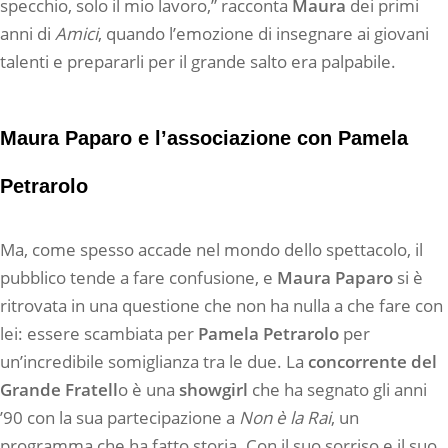
specchio, solo il mio lavoro,” racconta
Maura
dei primi
anni di
Amici
, quando l’emozione di insegnare ai giovani
talenti e prepararli per il grande salto era palpabile.
Maura Paparo e l’associazione con Pamela
Petrarolo
Ma, come spesso accade nel mondo dello spettacolo, il
pubblico tende a fare confusione, e
Maura Paparo
si è
ritrovata in una questione che non ha nulla a che fare con
lei: essere scambiata per
Pamela Petrarolo
per
un’incredibile somiglianza tra le due. La
concorrente del
Grande Fratell
o è una
showgirl
che ha segnato gli anni
’90 con la sua partecipazione a
Non è la Rai
, un
programma che ha fatto storia. Con il suo sorriso e il suo