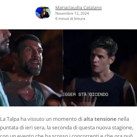
Mariaclaudia Catalano
Novembre 12, 2024
6 minuti di lettura
La Talpa ha vissuto un momento di
alta tensione
nella
puntata di ieri sera, la seconda di questa nuova stagione,
con un evento che ha scosso i concorrenti e che ora può