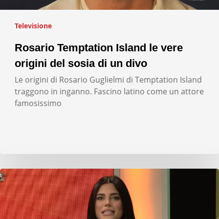
Televisione
Rosario Temptation Island le vere
origini del sosia di un divo
Le origini di Rosario Guglielmi di Temptation Island
traggono in inganno. Fascino latino come un attore
famosissimo