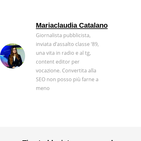
Mariaclaudia Catalano
Giornalista pubblicista,
inviata d’assalto classe ‘89,
una vita in radio e al tg,
content editor per
vocazione. Convertita alla
SEO non posso più farne a
meno