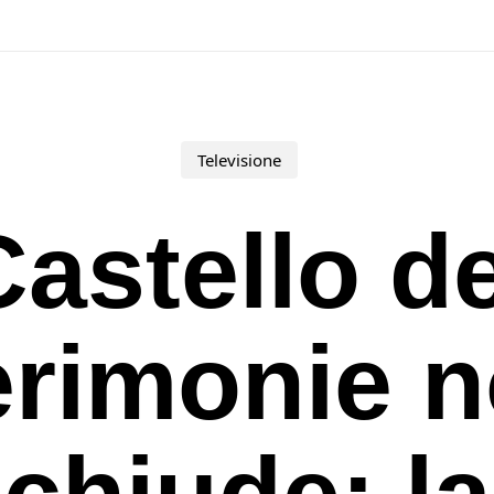
Televisione
 Castello de
rimonie 
chiude: la