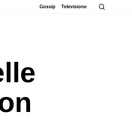
cerca
Gossip
Televisione
lle
non