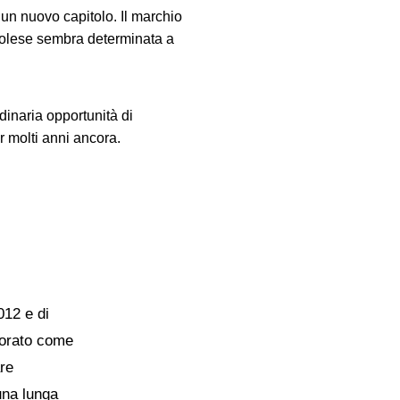
 un nuovo capitolo. Il marchio
 Polese sembra determinata a
dinaria opportunità di
r molti anni ancora.
012 e di
vorato come
are
una lunga