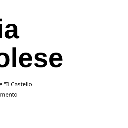
ia
olese
 "Il Castello
rimento