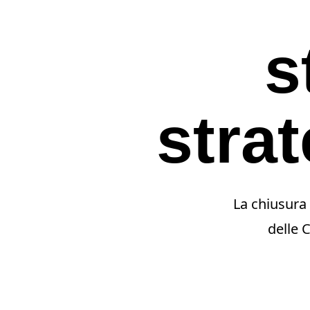
s
stra
La chiusura 
delle 
Premi invio per cercare o ESC per uscir