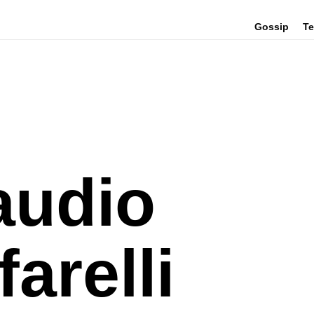
Gossip
Te
audio
arelli