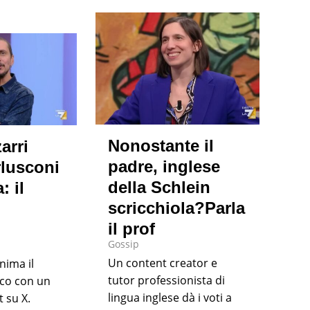
Nonostante il
arri
padre, inglese
rlusconi
della Schlein
: il
scricchiola?Parla
il prof
Gossip
Un content creator e
nima il
tutor professionista di
tico con un
lingua inglese dà i voti a
 su X.