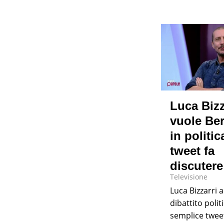
Luca Bizz
vuole Be
in politica
tweet fa
discutere
Televisione
Luca Bizzarri a
dibattito poli
semplice tweet