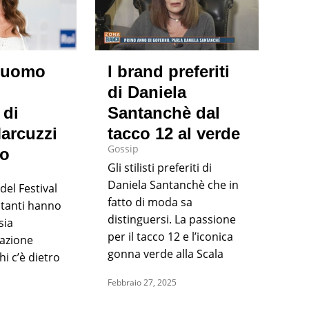
l’uomo
I brand preferiti
di Daniela
 di
Santanchè dal
arcuzzi
tacco 12 al verde
Gossip
mo
Gli stilisti preferiti di
Daniela Santanchè che in
del Festival
fatto di moda sa
 tanti hanno
distinguersi. La passione
sia
per il tacco 12 e l’iconica
eazione
gonna verde alla Scala
hi c’è dietro
Febbraio 27, 2025