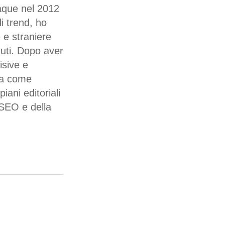
taque nel 2012
i trend, ho
 e straniere
nuti. Dopo aver
isive e
dia come
iani editoriali
 SEO e della