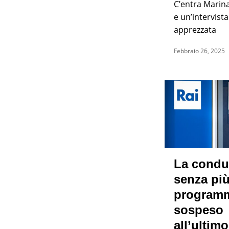
C’entra Marin
e un’intervist
apprezzata
Febbraio 26, 2025
La condut
senza pi
programm
sospeso
all’ultimo