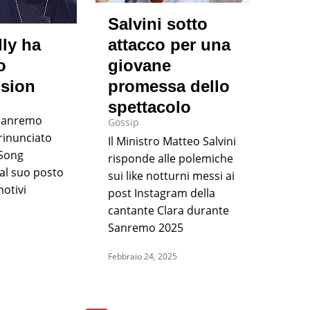
Salvini sotto
ly ha
attacco per una
o
giovane
ision
promessa dello
spettacolo
i Sanremo
Gossip
rinunciato
Il Ministro Matteo Salvini
 Song
risponde alle polemiche
al suo posto
sui like notturni messi ai
motivi
post Instagram della
cantante Clara durante
Sanremo 2025
Febbraio 24, 2025