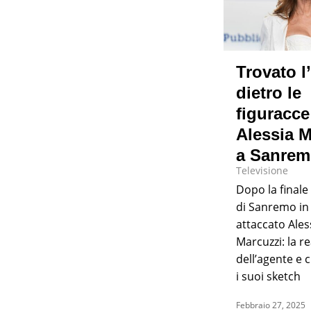
Trovato 
dietro le
figuracce
Alessia M
a Sanre
Televisione
Dopo la finale 
di Sanremo in
attaccato Ales
Marcuzzi: la r
dell’agente e c
i suoi sketch
Febbraio 27, 2025