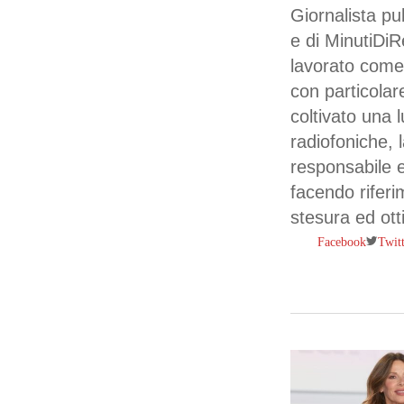
Giornalista pu
e di MinutiDi
lavorato come
con particolar
coltivato una l
radiofoniche, 
responsabile ed
facendo riferi
stesura ed otti
Twit
Facebook
Premi invio per ce