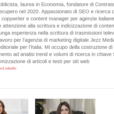
bblicista, laurea in Economia, fondatore di Contra
Recupero nel 2020. Appassionato di SEO e ricerca d
 copywriter e content manager per agenzie italiane
e attenzione alla scrittura e indicizzazione di conte
unga esperienza nella scrittura di trasmissioni telev
lavoro per l'agenzia di marketing digitale Jezz Me
itoriale per l'Italia. Mi occupo della costruzione di p
mento ad analisi trend e volumi di ricerca in chiave
mizzazione di articoli e testi per siti web
ter
LinkedIn
rcare o ESC per uscire