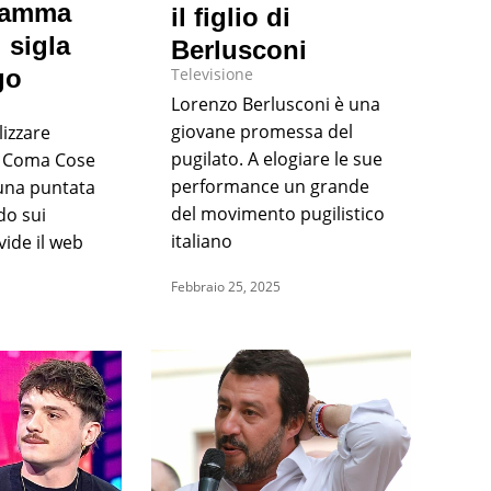
ramma
il figlio di
 sigla
Berlusconi
go
Televisione
Lorenzo Berlusconi è una
giovane promessa del
lizzare
pugilato. A elogiare le sue
ei Coma Cose
performance un grande
 una puntata
del movimento pugilistico
do sui
italiano
vide il web
Febbraio 25, 2025