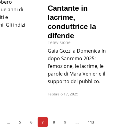
bbero
Cantante in
due anni di
lacrime,
iti e
. Gli indizi
conduttrice la
difende
Televisione
Gaia Gozzi a Domenica In
dopo Sanremo 2025:
l’emozione, le lacrime, le
parole di Mara Venier e il
supporto del pubblico.
Febbraio 17, 2025
…
5
6
7
8
9
…
113