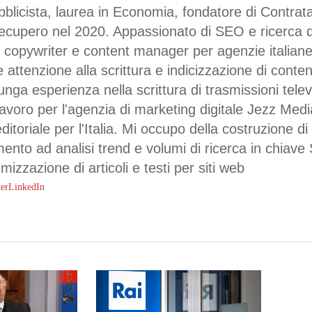
bblicista, laurea in Economia, fondatore di Contra
Recupero nel 2020. Appassionato di SEO e ricerca d
 copywriter e content manager per agenzie italiane
e attenzione alla scrittura e indicizzazione di conte
unga esperienza nella scrittura di trasmissioni telev
lavoro per l'agenzia di marketing digitale Jezz Me
itoriale per l'Italia. Mi occupo della costruzione di p
mento ad analisi trend e volumi di ricerca in chiave
mizzazione di articoli e testi per siti web
ter
LinkedIn
rcare o ESC per uscire