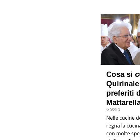
Cosa si c
Quirinale:
preferiti 
Mattarell
Gossip
Nelle cucine d
regna la cucina
con molte spec