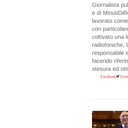
Giornalista pu
e di MinutiDi
lavorato come
con particolar
coltivato una l
radiofoniche, 
responsabile ed
facendo riferi
stesura ed otti
Twit
Facebook
Premi invio per ce