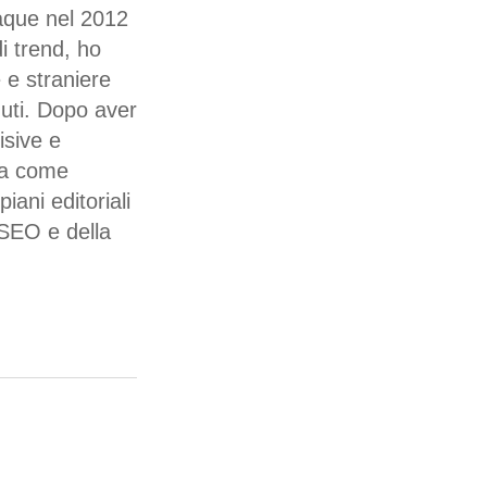
taque nel 2012
i trend, ho
 e straniere
nuti. Dopo aver
isive e
dia come
iani editoriali
 SEO e della