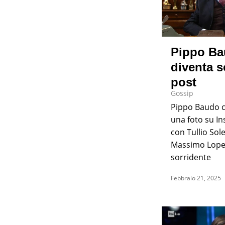
Pippo B
diventa so
post
Gossip
Pippo Baudo 
una foto su I
con Tullio Sol
Massimo Lopez
sorridente
Febbraio 21, 2025