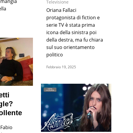
a mangia
Televisione
lla
Oriana Fallaci
protagonista di fiction e
serie TV è stata prima
icona della sinistra poi
della destra, ma fu chiara
sul suo orientamento
politico
Febbraio 19, 2025
tti
gle?
ollente
 Fabio