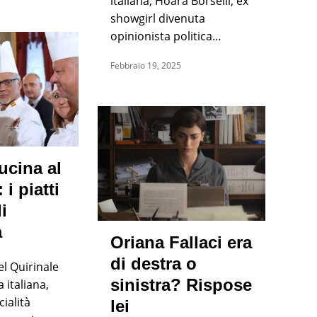
italiana, Hoara Borselli, ex
showgirl divenuta
opinionista politica…
Febbraio 19, 2025
ucina al
 i piatti
di
a
Oriana Fallaci era
di destra o
el Quirinale
sinistra? Rispose
 italiana,
ialità
lei