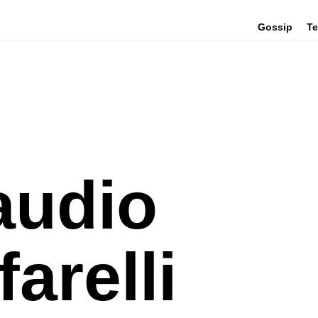
Gossip
Te
audio
arelli