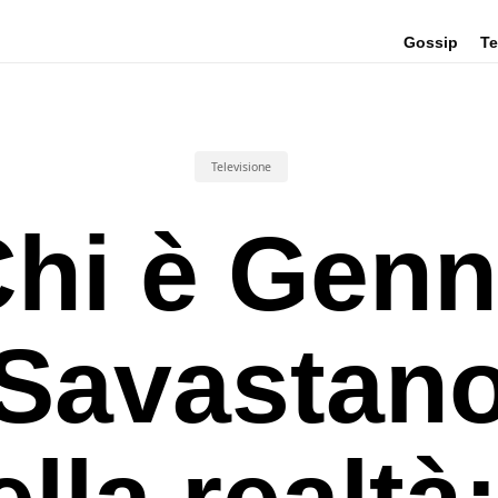
Gossip
Te
Televisione
hi è Gen
Savastan
ella realtà: