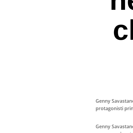
c
Genny Savastano 
protagonisti prin
Premi invio per ce
Genny Savastan