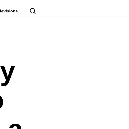
cerca
levisione
ny
o
 a