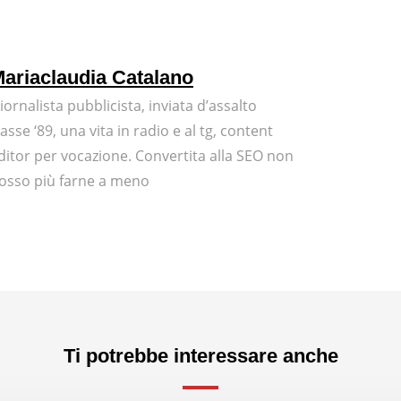
ariaclaudia Catalano
iornalista pubblicista, inviata d’assalto
lasse ‘89, una vita in radio e al tg, content
ditor per vocazione. Convertita alla SEO non
osso più farne a meno
Ti potrebbe interessare anche