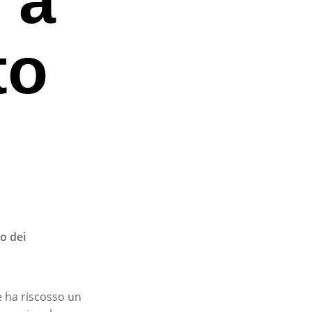
to
o dei
he ha riscosso un