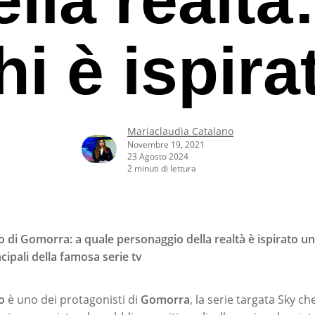
hi è ispira
Mariaclaudia Catalano
Novembre 19, 2021
23 Agosto 2024
2 minuti di lettura
di Gomorra: a quale personaggio della realtà è ispirato un
cipali della famosa serie tv
rcare o ESC per uscire
o
è uno dei protagonisti di
Gomorra
, la serie targata Sky c