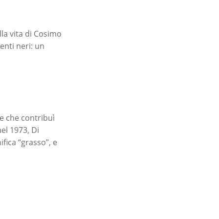
lla vita di Cosimo
enti neri: un
ne che contribuì
nel 1973, Di
fica “grasso”, e