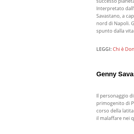
successo planetar
Interpretato dall
Savastano, a cap
nord di Napoli. 
spunto dalla vita
LEGGI:
Chi è Don
Genny Savast
Il personaggio d
primogenito di P
corso della latit
il malaffare nei q