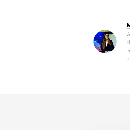
M
G
c
e
p