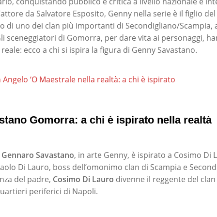
io, conquistando pubblico e critica a livello nazionale e int
’attore da Salvatore Esposito, Genny nella serie è il figlio de
o di uno dei clan più importanti di Secondigliano/Scampia, al
Gli sceneggiatori di Gomorra, per dare vita ai personaggi, h
 reale: ecco a chi si ispira la figura di Genny Savastano.
 Angelo ‘O Maestrale nella realtà: a chi è ispirato
ano Gomorra: a chi è ispirato nella realtà
i
Gennaro Savastano
, in arte Genny, è ispirato a Cosimo Di L
aolo Di Lauro, boss dell’omonimo clan di Scampia e Secondi
anza del padre,
Cosimo Di Lauro
divenne il reggente del clan
uartieri periferici di Napoli.