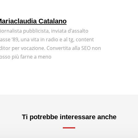
ariaclaudia Catalano
iornalista pubblicista, inviata d’assalto
lasse ‘89, una vita in radio e al tg, content
ditor per vocazione. Convertita alla SEO non
osso più farne a meno
Ti potrebbe interessare anche