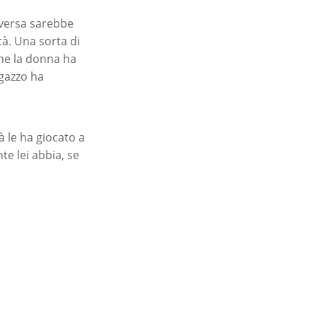
iversa sarebbe
tà. Una sorta di
che la donna ha
agazzo ha
à le ha giocato a
te lei abbia, se