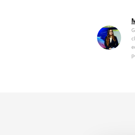
M
G
c
e
p