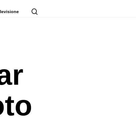
cerca
levisione
ar
oto