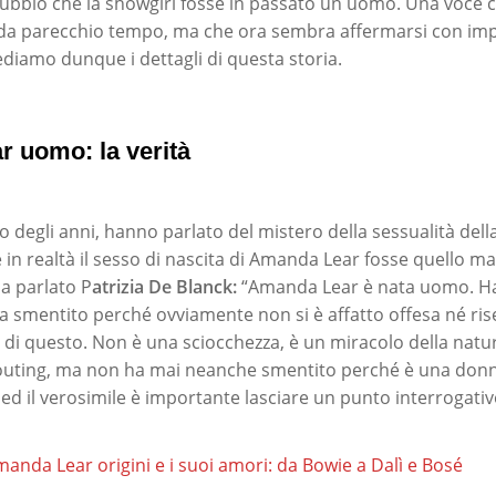
 dubbio che la showgirl fosse in passato un uomo. Una voce c
 da parecchio tempo, ma che ora sembra affermarsi con i
ediamo dunque i dettagli di questa storia.
 uomo: la verità
so degli anni, hanno parlato del mistero della sessualità dell
n realtà il sesso di nascita di Amanda Lear fosse quello mas
ha parlato P
atrizia De Blanck:
“Amanda Lear è nata uomo. Ha
 smentito perché ovviamente non si è affatto offesa né rise
di questo. Non è una sciocchezza, è un miracolo della nat
outing, ma non ha mai neanche smentito perché è una donna
o ed il verosimile è importante lasciare un punto interrogativ
anda Lear origini e i suoi amori: da Bowie a Dalì e Bosé