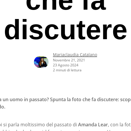
discutere
Mariaclaudia Catalano
Novembre 21, 2021
23 Agosto 2024
2 minuti di lettura
un uomo in passato? Spunta la foto che fa discutere: scopr
do.
rcare o ESC per uscire
pi si parla moltissimo del passato di
Amanda Lear
, con la f