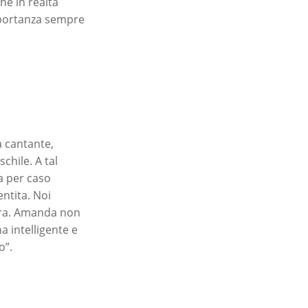
he in realtà
mportanza sempre
a cantante,
chile. A tal
 per caso
ntita. Noi
ura. Amanda non
 intelligente e
o”.