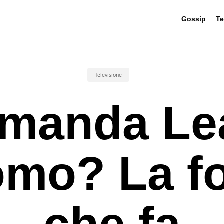
Gossip
Te
Televisione
manda Le
mo? La f
che fa