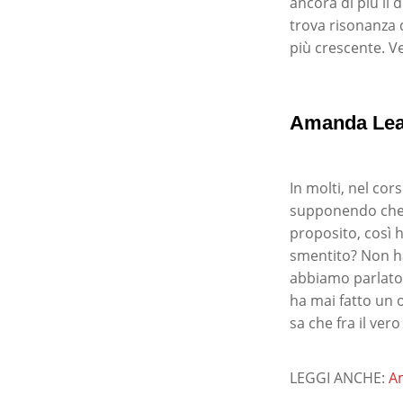
ancora di più il
trova risonanza
più crescente. V
Amanda Lear
In molti, nel cor
supponendo che i
proposito, così 
smentito? Non ha
abbiamo parlato 
ha mai fatto un 
sa che fra il ver
LEGGI ANCHE:
Am