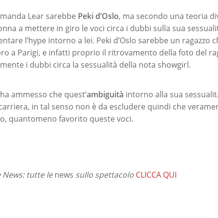
 Amanda Lear sarebbe
Peki d’Oslo
, ma secondo una teoria d
onna a mettere in giro le voci circa i dubbi sulla sua sessuali
ntare l’hype intorno a lei. Peki d’Oslo sarebbe un ragazzo 
o a Parigi, e infatti proprio il ritrovamento della foto del r
ente i dubbi circa la sessualità della nota showgirl.
 ha ammesso che quest’
ambiguità
intorno alla sua sessualit
carriera, in tal senso non è da escludere quindi che veramen
o, quantomeno favorito queste voci.
News: tutte le
news
sullo spettacolo
CLICCA QUI