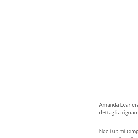
Amanda Lear era 
dettagli a riguar
Premi invio per ce
Negli ultimi tem