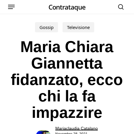
Menu
Skip
Contrataque
cer
to
main
Gossip
Televisione
content
Maria Chiara
Giannetta
fidanzato, ecco
chi la fa
impazzire
Mariaclaudia Catalano
Novembre 28, 2021