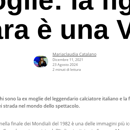
ra è una 
Mariaclaudia Catalano
Dicembre 11, 2021
23 Agosto 2024
2 minuti di lettura
hi sono la ex moglie del leggendario calciatore italiano e la fi
i strada nel mondo dello spettacolo.
rcare o ESC per uscire
i nella finale dei Mondiali del 1982 è una delle immagini più i