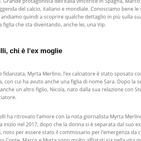
 Grande protagonista dell’Italia vincitrice in Spagna, Marco 
eggenda del calcio, italiano e mondiale. Conosciamo bene le 
andiamo quindi a scoprire qualche dettaglio in più sulla sua
la figlia che sta diventando, anche lei, una Vip.
li, chi è l’ex moglie
e fidanzata, Myrta Merlino, l’ex calciatore è stato sposato 
 con cui ha avuto anche una figlia di nome Sara. Dopo la s
nche un altro figlio, Nicola, nato dalla sua relazione con St
ciatore.
li ha ritrovato l’amore con la nota giornalista Myrta Merlino
ha inizio nel 2017, dopo che la donna si è separata dal suo ex
 noto per essere stato il commissario per l’emergenza da 
o Conte. Marco e Myrta sono molto affiatati sia nella vita pr