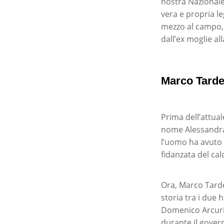
nostra Nazionale.
vera e propria l
mezzo al campo, 
dall’ex moglie al
Marco Tardel
Prima dell’attual
nome Alessandra,
l’uomo ha avuto a
fidanzata del cal
Ora, Marco Tardel
storia tra i due 
Domenico Arcuri,
durante il govern