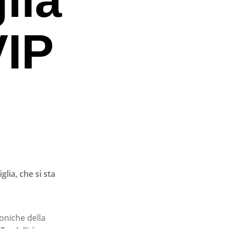
VIP
glia, che si sta
coniche della