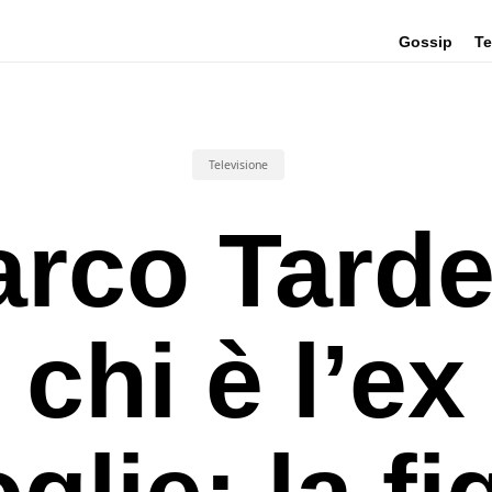
Gossip
Te
Televisione
rco Tardel
chi è l’ex
glie: la fig