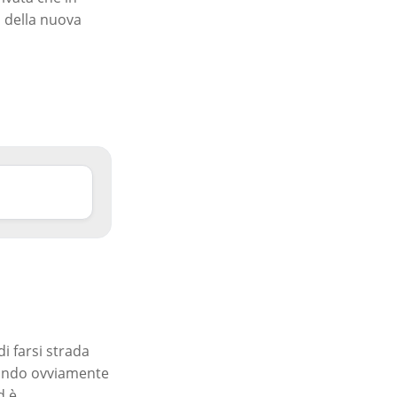
a della nuova
di farsi strada
ttando ovviamente
d è,