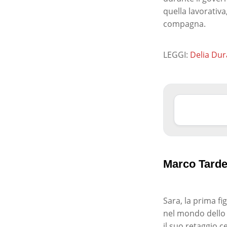
quella lavorativ
compagna.
LEGGI:
Delia Dur
Marco Tardell
Sara, la prima fi
nel mondo dello 
il suo retaggio c