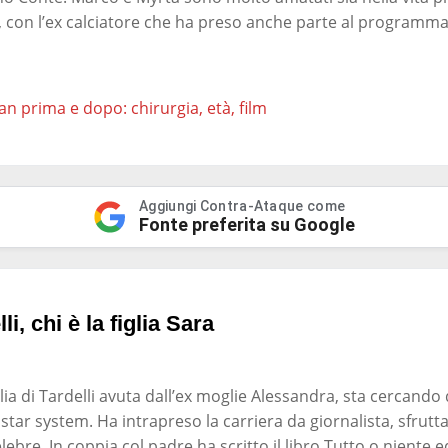
a, con l’ex calciatore che ha preso anche parte al programm
an prima e dopo: chirurgia, età, film
Aggiungi Contra-Ataque come
Fonte preferita su Google
i, chi è la figlia Sara
glia di Tardelli avuta dall’ex moglie Alessandra, sta cercando 
star system. Ha intrapreso la carriera da giornalista, sfru
elebre. In coppia col padre ha scritto il libro Tutto o niente e