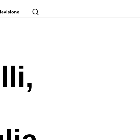
cerca
levisione
li,
lia