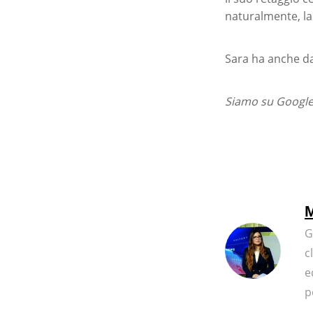
naturalmente, la
Sara ha anche dat
Siamo su Google 
M
G
c
e
p