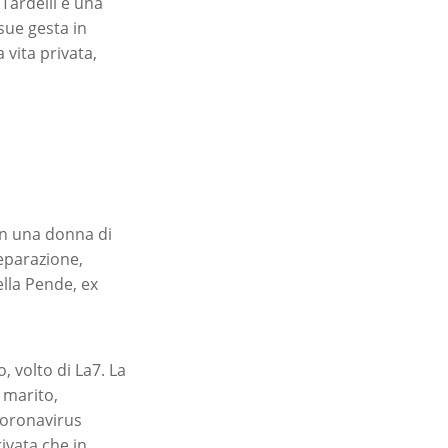
Tardelli è una
sue gesta in
 vita privata,
con una donna di
eparazione,
ella Pende, ex
, volto di La7. La
 marito,
coronavirus
ivata che in