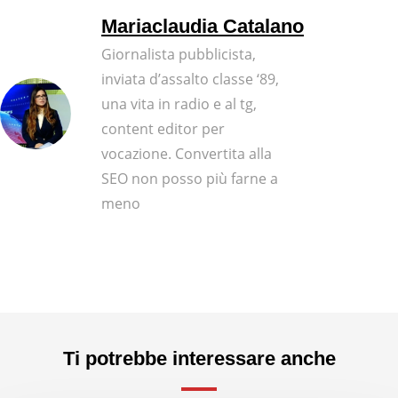
Mariaclaudia Catalano
Giornalista pubblicista,
inviata d’assalto classe ‘89,
una vita in radio e al tg,
content editor per
vocazione. Convertita alla
SEO non posso più farne a
meno
Ti potrebbe interessare anche