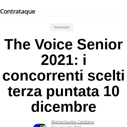
Skip
Contrataque
to
main
content
Televisione
The Voice Senior
2021: i
concorrenti scelti
terza puntata 10
dicembre
Mariaclaudia Catalano
Dicembre 11, 2021