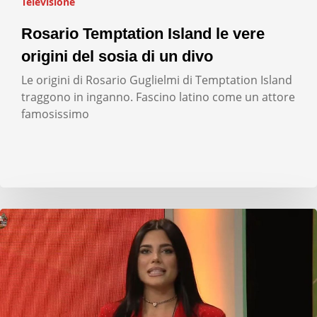
Televisione
Rosario Temptation Island le vere
origini del sosia di un divo
Le origini di Rosario Guglielmi di Temptation Island
traggono in inganno. Fascino latino come un attore
famosissimo