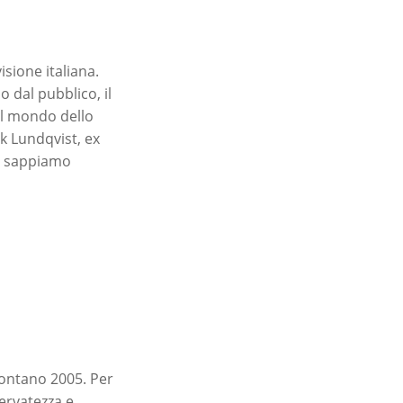
isione italiana.
 dal pubblico, il
el mondo dello
ck Lundqvist, ex
he sappiamo
 lontano 2005. Per
ervatezza e