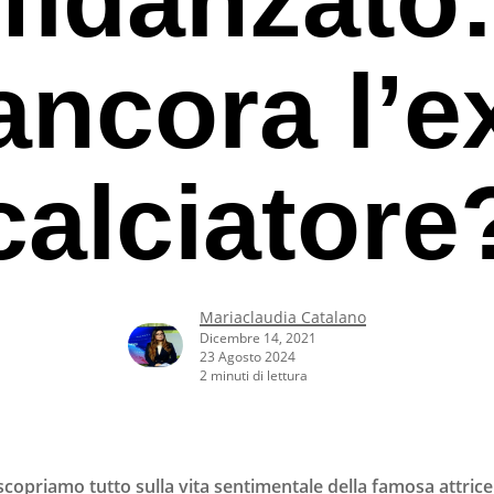
ancora l’e
calciatore
Mariaclaudia Catalano
Dicembre 14, 2021
23 Agosto 2024
2 minuti di lettura
rcare o ESC per uscire
scopriamo tutto sulla vita sentimentale della famosa attrice: 