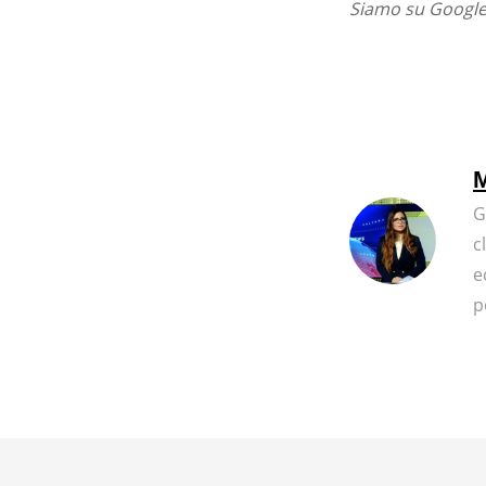
Siamo su Google 
M
G
c
e
p