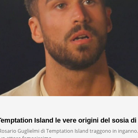
emptation Island le vere origini del sosia di
i Rosario Guglielmi di Temptation Island traggono in inganno