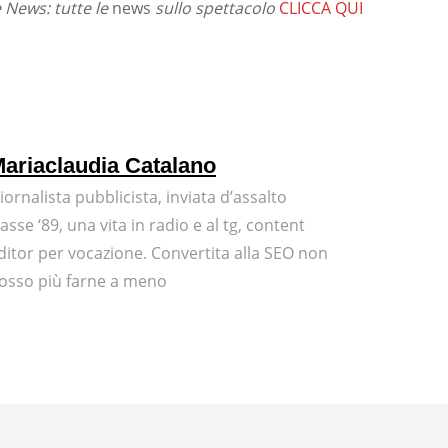
News: tutte le
news
sullo spettacolo
CLICCA QUI
ariaclaudia Catalano
iornalista pubblicista, inviata d’assalto
lasse ‘89, una vita in radio e al tg, content
ditor per vocazione. Convertita alla SEO non
osso più farne a meno