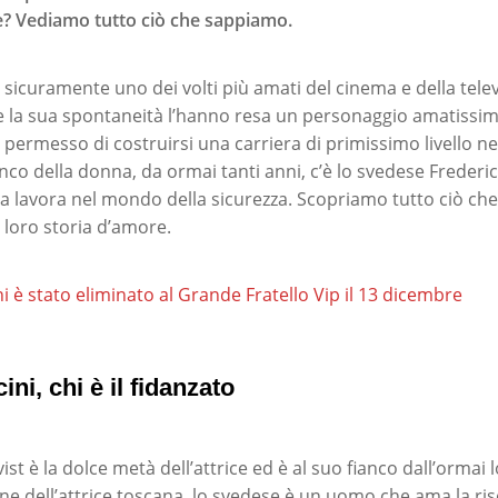
e? Vediamo tutto ciò che sappiamo.
 sicuramente uno dei volti più amati del cinema e della telev
e la sua spontaneità l’hanno resa un personaggio amatissimo
a permesso di costruirsi una carriera di primissimo livello n
anco della donna, da ormai tanti anni, c’è lo svedese Frederi
ra lavora nel mondo della sicurezza. Scopriamo tutto ciò c
 loro storia d’amore.
i è stato eliminato al Grande Fratello Vip il 13 dicembre
ni, chi è il fidanzato
st è la dolce metà dell’attrice ed è al suo fianco dall’ormai
e dell’attrice toscana, lo svedese è un uomo che ama la ris