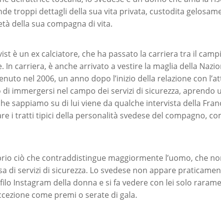
nde troppi dettagli della sua vita privata, custodita gelosa
età della sua compagna di vita.
ist è un ex calciatore, che ha passato la carriera tra il cam
 In carriera, è anche arrivato a vestire la maglia della Nazio
venuto nel 2006, un anno dopo l’inizio della relazione con l’att
 di immergersi nel campo dei servizi di sicurezza, aprendo 
che sappiamo su di lui viene da qualche intervista della Fran
 i tratti tipici della personalità svedese del compagno, come
prio ciò che contraddistingue maggiormente l’uomo, che no
a di servizi di sicurezza. Lo svedese non appare praticamen
filo Instagram della donna e si fa vedere con lei solo raram
eccezione come premi o serate di gala.