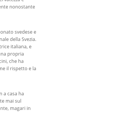
mente nonostante
pionato svedese e
nale della Svezia.
rice italiana, e
una propria
cini, che ha
 il rispetto e la
n a casa ha
te mai sul
ente, magari in