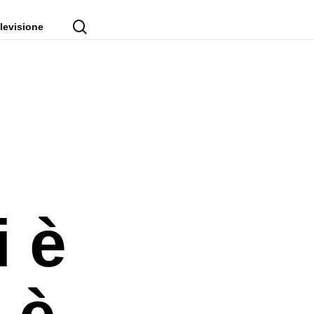
cerca
levisione
i è
 è