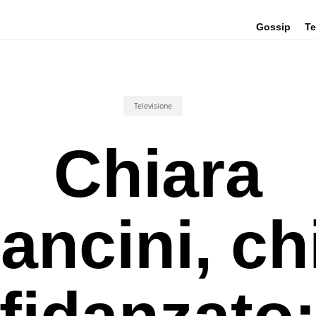
Gossip
Te
Televisione
Chiara
ancini, ch
l fidanzato: