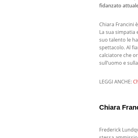
fidanzato attual
Chiara Francini è
La sua simpatia 
suo talento le h
spettacolo. Al fi
calciatore che o
sull’uomo e sulla
LEGGI ANCHE:
Ch
Chiara Franci
Frederick Lundqvi
stessa ammission