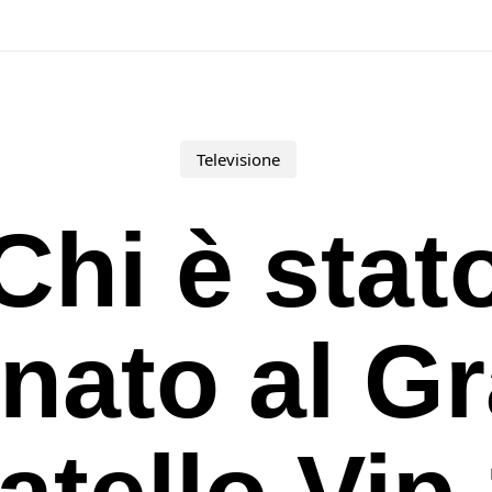
Televisione
Chi è stat
inato al G
atello Vip