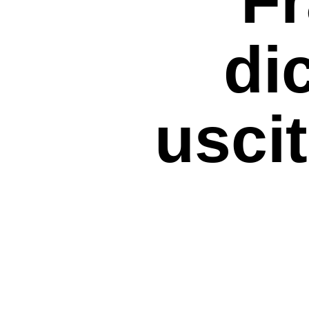
di
usci
Premi invio per cercare o ESC per uscir