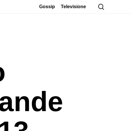
cerca
Gossip
Televisione
o
rande
 13