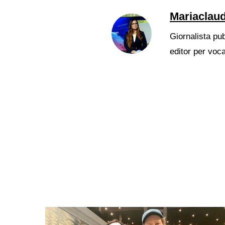
Mariaclaud
Giornalista pub
editor per voc