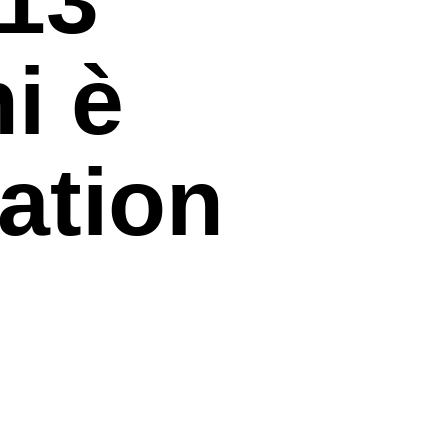
i è
ation