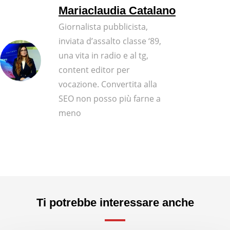
Mariaclaudia Catalano
Giornalista pubblicista,
inviata d’assalto classe ‘89,
una vita in radio e al tg,
content editor per
vocazione. Convertita alla
SEO non posso più farne a
meno
Ti potrebbe interessare anche