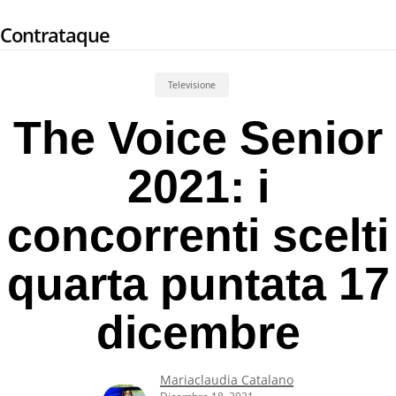
Skip
Contrataque
to
main
content
Televisione
The Voice Senior
2021: i
concorrenti scelti
quarta puntata 17
dicembre
Mariaclaudia Catalano
Dicembre 18, 2021