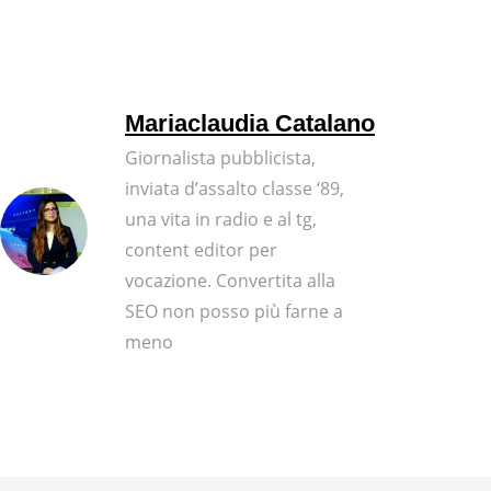
Mariaclaudia Catalano
Giornalista pubblicista,
inviata d’assalto classe ‘89,
una vita in radio e al tg,
content editor per
vocazione. Convertita alla
SEO non posso più farne a
meno