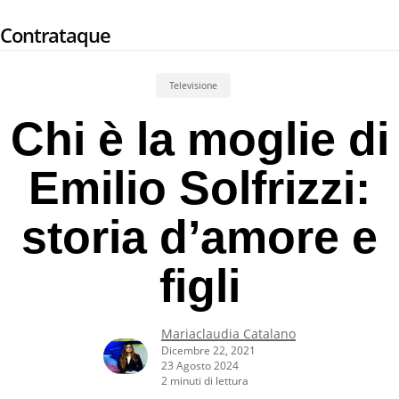
Skip
Contrataque
to
main
content
Televisione
Chi è la moglie di
Emilio Solfrizzi:
storia d’amore e
figli
Mariaclaudia Catalano
Dicembre 22, 2021
23 Agosto 2024
2 minuti di lettura