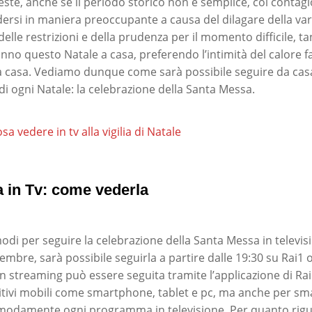
feste, anche se il periodo storico non è semplice, col contag
dersi in maniera preoccupante a causa del dilagare della va
elle restrizioni e della prudenza per il momento difficile, t
no questo Natale a casa, preferendo l’intimità del calore fa
a casa. Vediamo dunque come sarà possibile seguire da cas
 di ogni Natale: la celebrazione della Santa Messa.
sa vedere in tv alla vigilia di Natale
 in Tv: come vederla
modi per seguire la celebrazione della Santa Messa in televi
cembre, sarà possibile seguirla a partire dalle 19:30 su Rai1
n streaming può essere seguita tramite l’applicazione di Rai
sitivi mobili come smartphone, tablet e pc, ma anche per sma
modamente ogni programma in televisione. Per quanto rigu