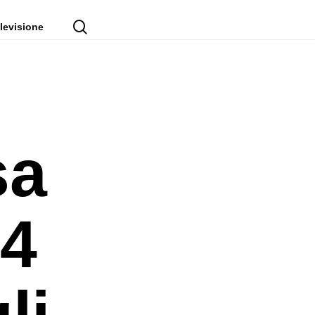
cerca
levisione
sa
24
li