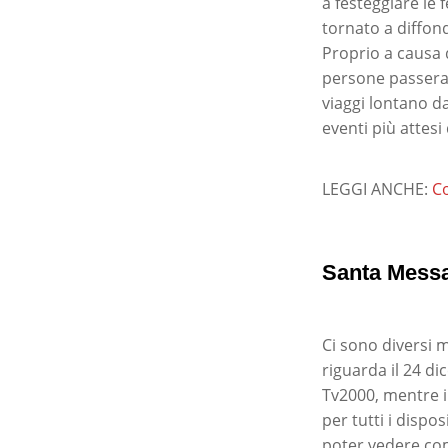
a festeggiare le 
tornato a diffon
Proprio a causa d
persone passeran
viaggi lontano d
eventi più attesi
LEGGI ANCHE:
Co
Santa Messa
Ci sono diversi 
riguarda il 24 di
Tv2000, mentre i
per tutti i dispo
poter vedere co