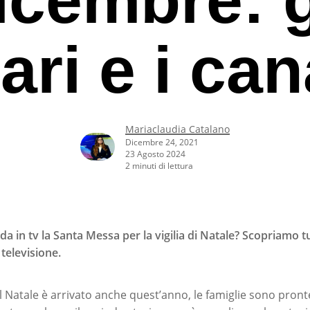
ari e i can
Mariaclaudia Catalano
Dicembre 24, 2021
23 Agosto 2024
2 minuti di lettura
 in tv la Santa Messa per la vigilia di Natale? Scopriamo tut
televisione.
rcare o ESC per uscire
l Natale è arrivato anche quest’anno, le famiglie sono pronte