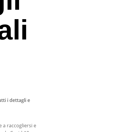
ali
ti i dettagli e
 a raccogliersi e