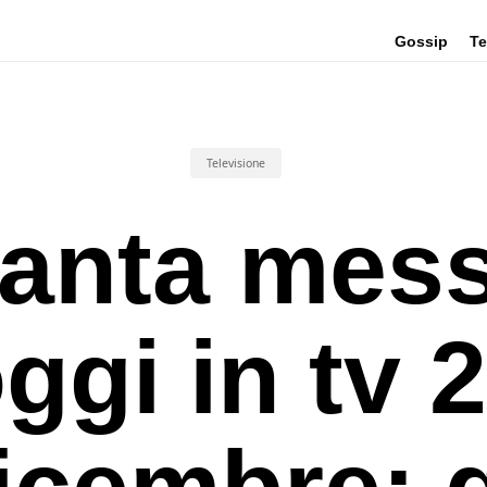
Gossip
Te
Televisione
anta mes
ggi in tv 
icembre: g