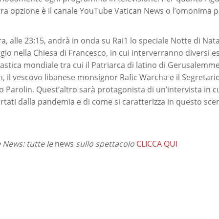
tra opzione è il canale YouTube Vatican News o l’omonima 
era, alle 23:15, andrà in onda su Rai1 lo speciale Notte di Nata
o nella Chiesa di Francesco, in cui interverranno diversi e
astica mondiale tra cui il Patriarca di latino di Gerusalem
, il vescovo libanese monsignor Rafic Warcha e il Segretario
 Parolin. Quest’altro sarà protagonista di un’intervista in cu
ati dalla pandemia e di come si caratterizza in questo sce
News: tutte le
news
sullo spettacolo
CLICCA QUI