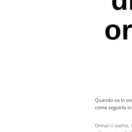
or
Quando va in onda
come seguirla in 
Premi invio per ce
Ormai ci siamo, i