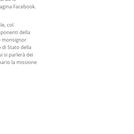
pagina Facebook.
le, col
sponenti della
me monsignor
 di Stato della
i si parlerà dei
nario la missione