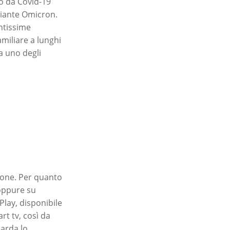
io da Covid-19
riante Omicron.
antissime
miliare a lunghi
a uno degli
sione. Per quanto
 oppure su
Play, disponibile
rt tv, così da
arda lo