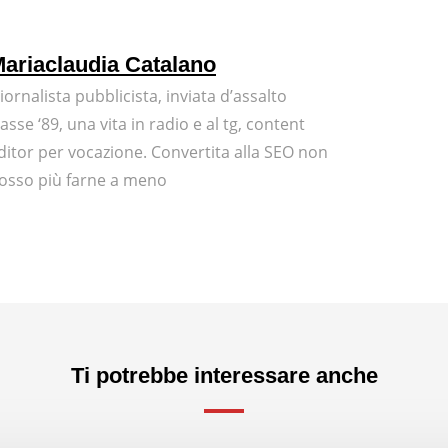
ariaclaudia Catalano
iornalista pubblicista, inviata d’assalto
lasse ‘89, una vita in radio e al tg, content
ditor per vocazione. Convertita alla SEO non
osso più farne a meno
Ti potrebbe interessare anche