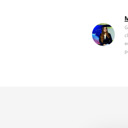
M
G
c
e
p